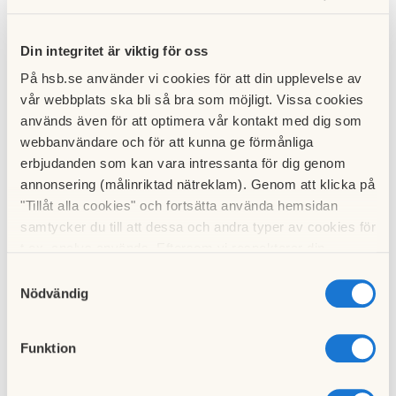
Eventuell hemsida
Din integritet är viktig för oss
På hsb.se använder vi cookies för att din upplevelse av
Kort beskrivning av verksamheten (vad är det ni gör,
vår webbplats ska bli så bra som möjligt. Vissa cookies
värderingar och mål, vilka är deltagare/utövare):
används även för att optimera vår kontakt med dig som
webbanvändare och för att kunna ge förmånliga
erbjudanden som kan vara intressanta för dig genom
annonsering (målinriktad nätreklam). Genom att klicka på
Ansökt belopp
"Tillåt alla cookies" och fortsätta använda hemsidan
samtycker du till att dessa och andra typer av cookies för
t.ex. analys används. Eftersom vi respekterar din
integritet kan du välja att inte tillåta vissa typer av
Samtyckesval
Tidsram
cookies och välja att endast tillåta ett urval.
Nödvändig
1 säsong/termin (halvår)
1 år
Längre än 1 år
Funktion
HSBs profileringsmöjligheter och nytta för HSBs