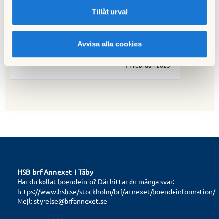
17 januari 2025
Tillåt urval
Avvisa alla cookies
Nästa nyhet
Driftstörning – Värmesystemet påverkat
11 februari 2025
HSB brf Annexet i Täby
Har du kollat boendeinfo? Där hittar du många svar:
https://www.hsb.se/stockholm/brf/annexet/boendeinformation/
Mejl:
styrelse@brfannexet.se