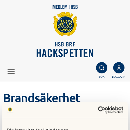
HSB BRF
HACKSPETTEN
SÖK
LOGGA IN
Brandsäkerhet
Vårt hem är vår trygghet och kanske vår allra viktigaste
plats. Samtidigt är bostäder vår vanligaste brandplats.
Bränder i bostäder är mer än dubbelt så vanliga som