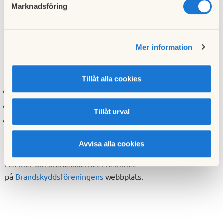
Marknadsföring
Om det brinner i någon annans lägenhe
t och det finns rök i
trapphuset – stanna i din lägenhet och ring 112. Vänta i
lägenheten tills räddningstjänsten kommer.
Mer information
Vad behöver du ha hemma?
Tillåt alla cookies
Brandvarnare
Brandfilt för att släcka mindre bränder
Tillåt urval
Brandsläckare, A-klassad pulversläckare på 6 kg
Avvisa alla cookies
Läs mer om brandsäkerhet i hemmet
på
Brandskyddsföreningens
webbplats.