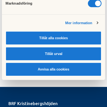
Marknadsföring
Föregående nyhet
Poströstningsstämma
14 april 2021
Mer information
Tillåt alla cookies
Nästa nyhet
Brist på styrelseledamöter
24 april 2021
Tillåt urval
Avvisa alla cookies
BRF Kristinebergshöjden