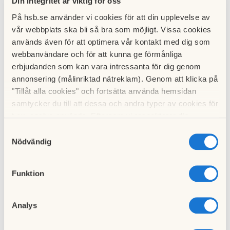
Din integritet är viktig för oss
På hsb.se använder vi cookies för att din upplevelse av
vår webbplats ska bli så bra som möjligt. Vissa cookies
Nu på onsdag kl 19:30 ordnar vi ett möte med föreningens
används även för att optimera vår kontakt med dig som
styrelse, för de medlemmar som har frågor kring vad det
webbanvändare och för att kunna ge förmånliga
innebär att sitta i styrelsen, hur ofta den träffas, etc. Passa på
erbjudanden som kan vara intressanta för dig genom
att ställa de frågor ni funderat kring!
annonsering (målinriktad nätreklam). Genom att klicka på
För länk till mötet - var vänlig maila oss på:
"Tillåt alla cookies" och fortsätta använda hemsidan
valberedning.brfkristinebergshojden@hotmail.com!
samtycker du till att dessa och andra typer av cookies för
t.ex. analys används. Eftersom vi respekterar din
Varmt välkomna!
integritet kan du välja att inte tillåta vissa typer av
Samtyckesval
Emma & Matthias
cookies och välja att endast tillåta ett urval.
Nödvändig
Valberedningen
Funktion
Till nyhetslistan
Analys