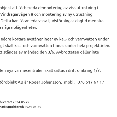
objekt att förbereda demontering av viss utrustning i
Vindragarvägen 8 och montering av ny utrustning i
etta kan föranleda vissa ljudstörningar dagtid men skall i
a några olägenheter.
i några kortare avstängningar av kall- och varmvatten under
rigt skall kall- och varmvatten finnas under hela projekttiden.
 stängas av måndag den 3/6. Avbrotteten gäller inte
 den nya värmecentralen skall sättas i drift omkring 1/7.
Rörobjekt AB är Roger Johansson, mobil: 076 517 67 17
blicerad:
2024-05-22
nast uppdaterad:
2024-05-30