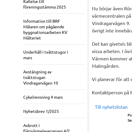
Kallelse till
föreningsstämma 2025
Nu börjar även Rör
värmecentralen på 
Information till BRF
Vindragarvägen 9. D
Mälaren om pågående
övrigt inte innebär
byggnationsarbeten KV
Mälteriet
Det kan givetvis bl
vissa arbeten. I öv
Underhåll i tvättstugor i
mars
Värmen kommer att
Malmgården.
Avstängning av
tvättstugan
Vi planerar för att
Vindragarvägen 10
Kontaktperson på 
Cykelrensning 4 mars
Till nyhetslistan
Nyhetsbrev 1/2025
Pu
Se
Avbrott i
fjärrvärmeleveransen 4/2