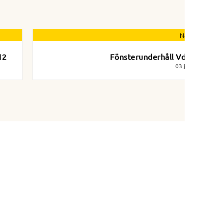
Nästa nyhet
12
Fönsterunderhåll Vdv 7-23
03 juni 2024