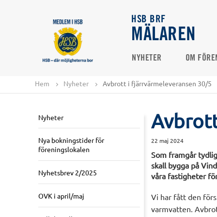
HSB BRF
MÄLAREN
NYHETER
OM FÖRE
Hem
Nyheter
Avbrott i fjärrvärmeleveransen 30/5
Avbrott
Nyheter
Nya bokningstider för
22 maj 2024
föreningslokalen
Som framgår tydlig
skall bygga på Vind
Nyhetsbrev 2/2025
våra fastigheter fö
OVK i april/maj
Vi har fått den för
varmvatten. Avbrot