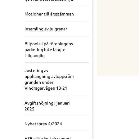
Motioner till årsstämman
Insamling av julgranar
Bilpoolsil på föreningens
parkering inte längre
tillgänglig
Justering av
upphängning avloppsrör i
grunden under
Vindragarvägen 13-21
Avgiftshöjning i januari
2025
Nyhetsbrev 4/2024
HSB:s Nyckeltalsrapport