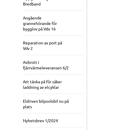
Bredband
Angående
grannehörande för
bygglov på Vdv 16
Reparation av port på
Vdv 2
Avbrott i
fjärrvärmeleveransen 6/2
Att tänka på för säker
laddning av elcyklar
Eldriven bilpoolsbil nu på
plats
Nyhetsbrev 1/2024