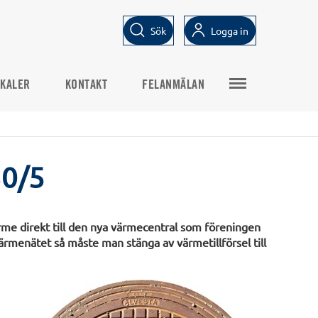
Sök
Logga in
KALER
KONTAKT
FELANMÄLAN
30/5
rme direkt till den nya värmecentral som föreningen
värmenätet så måste man stänga av värmetillförsel till