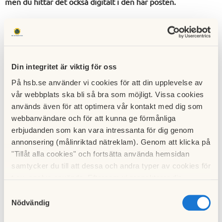
men du hittar det också digitalt i den här posten.
Din integritet är viktig för oss
På hsb.se använder vi cookies för att din upplevelse av
vår webbplats ska bli så bra som möjligt. Vissa cookies
används även för att optimera vår kontakt med dig som
webbanvändare och för att kunna ge förmånliga
erbjudanden som kan vara intressanta för dig genom
annonsering (målinriktad nätreklam). Genom att klicka på
"Tillåt alla cookies" och fortsätta använda hemsidan
samtycker du till att dessa och andra typer av cookies för
t.ex. analys används. Eftersom vi respekterar din
integritet kan du välja att inte tillåta vissa typer av
Samtyckesval
cookies och välja att endast tillåta ett urval.
Nödvändig