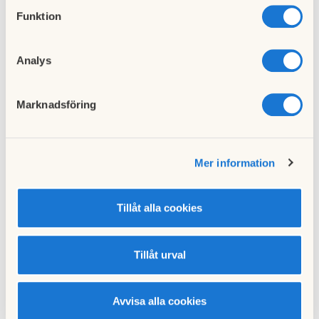
Funktion
Analys
Marknadsföring
Hämta
BRF Mälarens nyhetsbrev 1_2023.pdf
Till nyhetslistan
Mer information
Publicerad:
2023-04-23
Senast uppdaterad:
2023-04-23
Tillåt alla cookies
Tillåt urval
Föregående nyhet
Avvisa alla cookies
Trolig läcka i kulvert mellan Vindagarvägen 8