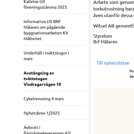
Kallelse till
Arbete som genomför
föreningsstämma 2025
torkutrustning bar
även utanför dessa t
Information till BRF
Witsel AB genomför
Mälaren om pågående
byggnationsarbeten KV
Styrelsen
Mälteriet
Brf Mälaren
Underhåll i tvättstugor i
mars
Till nyhetslistan
Pu
Avstängning av
Se
tvättstugan
Vindragarvägen 10
Cykelrensning 4 mars
Nyhetsbrev 1/2025
Avbrott i
fjärrvärmeleveransen 4/2