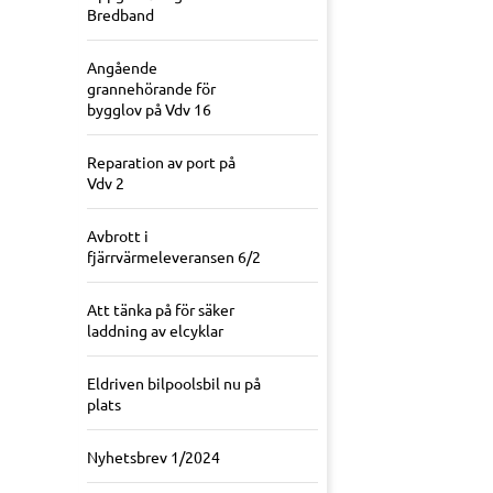
Bredband
Angående
grannehörande för
bygglov på Vdv 16
Reparation av port på
Vdv 2
Avbrott i
fjärrvärmeleveransen 6/2
Att tänka på för säker
laddning av elcyklar
Eldriven bilpoolsbil nu på
plats
Nyhetsbrev 1/2024