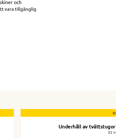
skiner och
t vara tillgänglig
Nästa nyhet
Underhåll av tvättstugor i mars
02 mars 2025