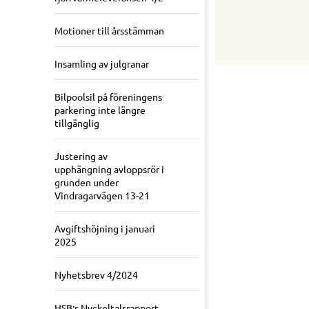
Motioner till årsstämman
Insamling av julgranar
Bilpoolsil på föreningens
parkering inte längre
tillgänglig
Justering av
upphängning avloppsrör i
grunden under
Vindragarvägen 13-21
Avgiftshöjning i januari
2025
Nyhetsbrev 4/2024
HSB:s Nyckeltalsrapport