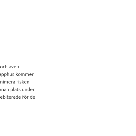
 och även
 trapphus kommer
inimera risken
annan plats under
debiterade för de