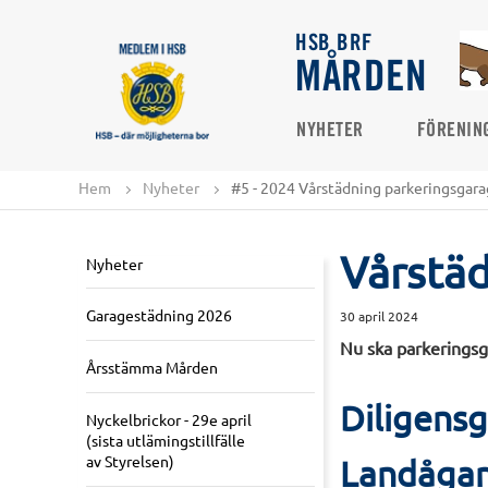
HSB BRF
MÅRDEN
NYHETER
FÖRENIN
Hem
Nyheter
#5 - 2024 Vårstädning parkeringsgar
Vårstäd
Nyheter
Garagestädning 2026
30 april 2024
Nu ska parkeringsga
Årsstämma Mården
Diligens
Nyckelbrickor - 29e april
(sista utlämingstillfälle
av Styrelsen)
Landågar