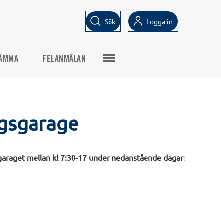
Sök
Logga in
ÄMMA
FELANMÄLAN
ngsgarage
 i garaget mellan kl 7:30-17 under nedanstående dagar: