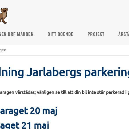
GEN BRF MÅRDEN
DITT BOENDE
PROJEKT
ÅRST
agen
ning Jarlabergs parkeri
ragen vårstädas; vänligen se till att din bil inte står parkerad
garaget 20 maj
aget 21 maj