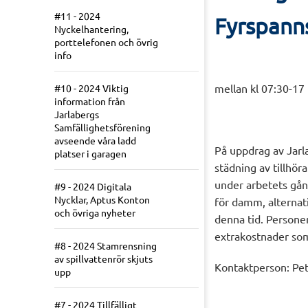
#11 - 2024
Fyrspann
Nyckelhantering,
porttelefonen och övrig
info
mellan kl 07:30-17
#10 - 2024 Viktig
information från
Jarlabergs
Samfällighetsförening
avseende våra ladd
På uppdrag av Jarl
platser i garagen
städning av tillhö
under arbetets gån
#9 - 2024 Digitala
Nycklar, Aptus Konton
för damm, alternati
och övriga nyheter
denna tid. Personer
extrakostnader som 
#8 - 2024 Stamrensning
av spillvattenrör skjuts
Kontaktperson: Pet
upp
#7 - 2024 Tillfälligt