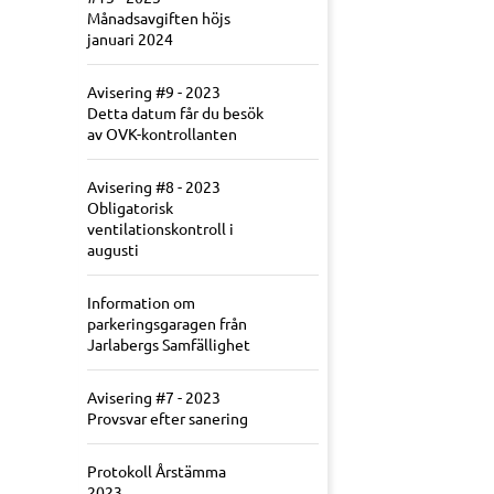
Månadsavgiften höjs
januari 2024
Avisering #9 - 2023
Detta datum får du besök
av OVK-kontrollanten
Avisering #8 - 2023
Obligatorisk
ventilationskontroll i
augusti
Information om
parkeringsgaragen från
Jarlabergs Samfällighet
Avisering #7 - 2023
Provsvar efter sanering
Protokoll Årstämma
2023