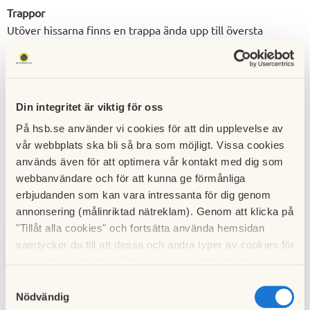
Trappor
Utöver hissarna finns en trappa ända upp till översta
våningsplanet.
Fönster
Alla rum har öppningsbara och säkerhetsspärrade fönster.
Din integritet är viktig för oss
Utvändig fönsterputsning ingår i driftskostnaderna.
På hsb.se använder vi cookies för att din upplevelse av
Individuell mätning
vår webbplats ska bli så bra som möjligt. Vissa cookies
Fastigheten är försedd med fjärrvärme och fjärrkyla.
används även för att optimera vår kontakt med dig som
Lägenheterna är försedda med individuell
webbanvändare och för att kunna ge förmånliga
förbrukningsmätning med separata mätare för
erbjudanden som kan vara intressanta för dig genom
annonsering (målinriktad nätreklam). Genom att klicka på
tappvarmvatten, värme och el i varje lägenhet.
"Tillåt alla cookies" och fortsätta använda hemsidan
Reception/Concièrge
samtycker du till att dessa och andra typer av cookies för
Turning Torso har en
reception
som är bemannad med
t.ex. analys används. Eftersom vi respekterar din
concièrger dygnet runt. Concièrgen svarar för en
integritet kan du välja att inte tillåta vissa typer av
Samtyckesval
cookies och välja att endast tillåta ett urval.
rad
tjänster
som underlättar tillvaron för de boende i
Nödvändig