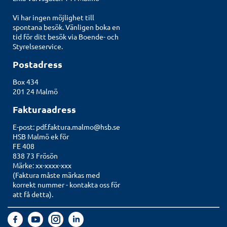
Vi har ingen möjlighet till
spontana besök. Vänligen boka en
tid för ditt besök via
Boende- och
Styrelseservice
.
Postadress
Box 434
201 24 Malmö
Fakturaadress
E-post:
pdf.faktura.malmo@hsb.se
HSB Malmö ek för
FE 408
838 73 Frösön
Märke: xx-xxxx-xxx
(Faktura måste märkas med
korrekt nummer -
kontakta oss för
att få detta
).