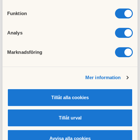
Turning Torso.
Funktion
Parkering
Möjlighet att hyra parkeringsplatser i separat parkeringshus
på granntomten. Parkeringsplatsen kan enkelt nås via en
Analys
inomhuskulvert.
Marknadsföring
Lägenhetsförråd
I parkeringshuset finns lägenhetsförråd.
Inflyttning
Mer information
November 2005.
Säkerhet
Tillåt alla cookies
Brandsäkerheten är mycket hög. Hela Turning Torso är
helsprinklat, dvs. det finns brandsprinklersystem i varje
Tillåt urval
utrymme. Systemets vattenförsörjning är dessutom
dubblerat och har egen nödströmförsörjning.
Avvisa alla cookies