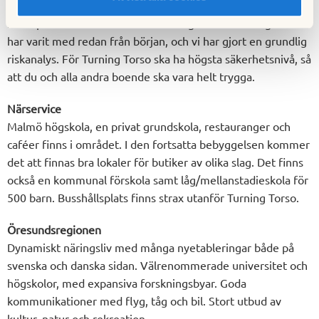
En av hissarna är specialbyggd för att att användas både av
insatspersonal och för ev. evakuering. Säkerhetsfrågorna
har varit med redan från början, och vi har gjort en grundlig
riskanalys. För Turning Torso ska ha högsta säkerhetsnivå, så
att du och alla andra boende ska vara helt trygga.
Närservice
Malmö högskola, en privat grundskola, restauranger och
caféer finns i området. I den fortsatta bebyggelsen kommer
det att finnas bra lokaler för butiker av olika slag. Det finns
också en kommunal förskola samt låg/mellanstadieskola för
500 barn. Busshållsplats finns strax utanför Turning Torso.
Öresundsregionen
Dynamiskt näringsliv med många nyetableringar både på
svenska och danska sidan. Välrenommerade universitet och
högskolor, med expansiva forskningsbyar. Goda
kommunikationer med flyg, tåg och bil. Stort utbud av
kultur, natur och rekreation.