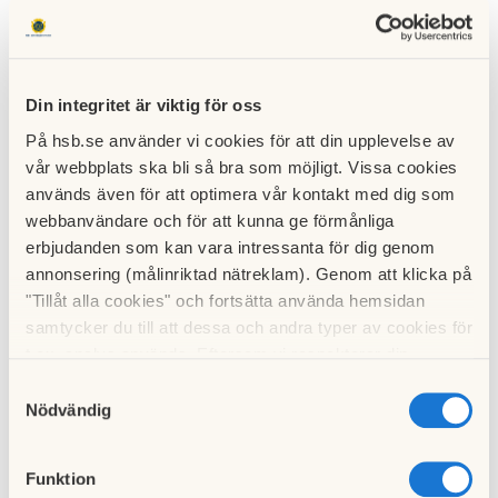
Din integritet är viktig för oss
På hsb.se använder vi cookies för att din upplevelse av
vår webbplats ska bli så bra som möjligt. Vissa cookies
används även för att optimera vår kontakt med dig som
webbanvändare och för att kunna ge förmånliga
erbjudanden som kan vara intressanta för dig genom
annonsering (målinriktad nätreklam). Genom att klicka på
"Tillåt alla cookies" och fortsätta använda hemsidan
samtycker du till att dessa och andra typer av cookies för
t.ex. analys används. Eftersom vi respekterar din
integritet kan du välja att inte tillåta vissa typer av
Photo by Amanda Jones on Unsplash
Samtyckesval
cookies och välja att endast tillåta ett urval.
Nödvändig
Avgiften är 10 kronor per speldag.
Funktion