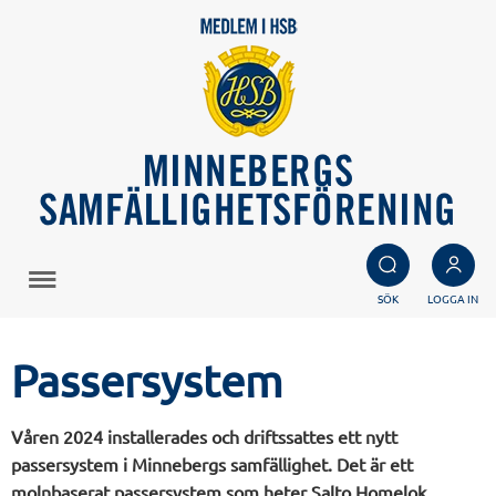
MINNEBERGS
SAMFÄLLIGHETSFÖRENING
SÖK
LOGGA IN
Passersystem
Våren 2024 installerades och driftssattes ett nytt
passersystem i Minnebergs samfällighet. Det är ett
molnbaserat passersystem som heter Salto Homelok.