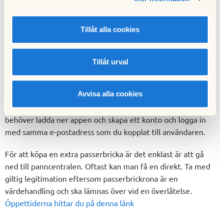
passerbricka / tagg
Om man önskar kan man dela ut tillträde till utrymmen till
Tillåt alla cookies
exempelvis personer i sitt hushåll. Det kan man enklast göra
genom att dela ut en digital app-nyckel till personen. Det
kan man göra själv i appen Salto Homelok.
Tillåt urval
I appen behöver man då skapa en ny användare (med en
Avvisa alla cookies
giltig e-postadress), tilldela åtkomsträttigheter och därefter
tilldela app-nyckel. Personen som ska använda app-nyckeln
behöver ladda ner appen och skapa ett konto och logga in
med samma e-postadress som du kopplat till användaren.
För att köpa en extra passerbricka är det enklast är att gå
ned till panncentralen. Oftast kan man få en direkt. Ta med
giltig legitimation eftersom passerbrickrona är en
värdehandling och ska lämnas över vid en överlåtelse.
Öppettiderna hittar du på denna länk