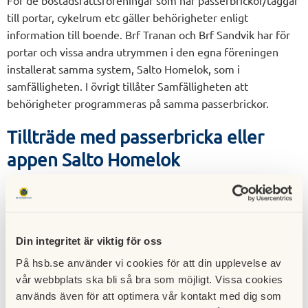
till portar, cykelrum etc gäller behörigheter enligt
information till boende. Brf Tranan och Brf Sandvik har för
portar och vissa andra utrymmen i den egna föreningen
installerat samma system, Salto Homelok, som i
samfälligheten. I övrigt tillåter Samfälligheten att
behörigheter programmeras på samma passerbrickor.
Tillträde med passerbricka eller
appen Salto Homelok
Som boende har du kunnat kvittera ut, eller fått vid
överlåtelse, en passerbricka (vit, märkt Salto) som går till
alla de utrymmen i samfälligheten som du ska ha tillträde
till. Du har också möljlighet att ladda ner appen Salto
Din integritet är viktig för oss
Homelok och använda den för att komma in i samma
På hsb.se använder vi cookies för att din upplevelse av
utrymmen. Du hittar appen om du söker på Salto Homelok
vår webbplats ska bli så bra som möjligt. Vissa cookies
där appar finns. Tillträdet kan vara på obestämd tid eller
används även för att optimera vår kontakt med dig som