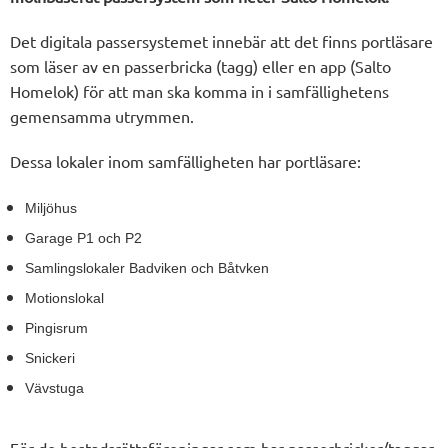
Det digitala passersystemet innebär att det finns portläsare
som läser av en passerbricka (tagg) eller en app (Salto
Homelok) för att man ska komma in i samfällighetens
gemensamma utrymmen.
Dessa lokaler inom samfälligheten har portläsare:
Miljöhus
Garage P1 och P2
Samlingslokaler Badviken och Båtvken
Motionslokal
Pingisrum
Snickeri
Vävstuga
För de bostadsrättsföreningar som har passerbrickor/taggar