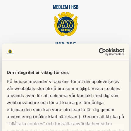
HSB BRF
MORKULLAN
Din integritet är viktig för oss
SÖK
LOGGA IN
På hsb.se använder vi cookies för att din upplevelse av
vår webbplats ska bli så bra som möjligt. Vissa cookies
Arvid Johansson (2010)
används även för att optimera vår kontakt med dig som
webbanvändare och för att kunna ge förmånliga
erbjudanden som kan vara intressanta för dig genom
Arvids Terrass och ett svårslaget rekord…
annonsering (målinriktad nätreklam). Genom att klicka på
"Tillåt alla cookies" och fortsätta använda hemsidan
Arvid avled stilla i sin lägenhet högst upp i uppgång N i
samtycker du till att dessa och andra typer av cookies för