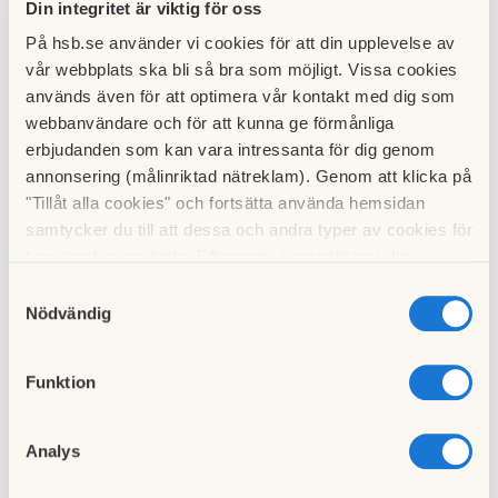
Din integritet är viktig för oss
1991.
På hsb.se använder vi cookies för att din upplevelse av
Fastighetsskötare och förvaltare
vår webbplats ska bli så bra som möjligt. Vissa cookies
Sedan 20 år tillbaka har Peter varit med i de flesta
används även för att optimera vår kontakt med dig som
underhålls- och reparationsprojekt som pågått i föreningen.
webbanvändare och för att kunna ge förmånliga
Som exempel kan nämnas löpande renoveringar av tak,
erbjudanden som kan vara intressanta för dig genom
fasader, fönster, dörrar, trapphus och tvättstugor. Andra
annonsering (målinriktad nätreklam). Genom att klicka på
"Tillåt alla cookies" och fortsätta använda hemsidan
projekt har varit omläggning av betong på
samtycker du till att dessa och andra typer av cookies för
kungsbalkongerna, byte av värmecentralen och
t.ex. analys används. Eftersom vi respekterar din
balkongprojekten.
integritet kan du välja att inte tillåta vissa typer av
Samtyckesval
Nämn ett extra spännande projekt
cookies och välja att endast tillåta ett urval.
Nödvändig
Markbehållarna för hushållsopor och alla turer med olika
myndigheter innan vi fick igenom det! Och förstås det
Funktion
pågående stambytet och arbetet med undersökningar och
projektering inför detta.
Analys
Hur har arbetet utvecklats?