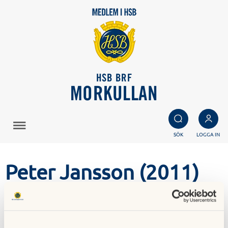
HSB BRF
MORKULLAN
SÖK
LOGGA IN
Peter Jansson (2011)
Peter jobbar som fastighetsskötare och förvaltare i vår
förening och är troligtvis den person som vet mest om
huset. Jobbet påbörjade han mitt under pågående stambyte