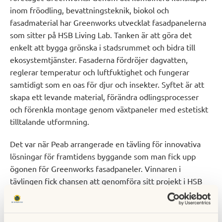
inom fröodling, bevattningsteknik, biokol och
fasadmaterial har Greenworks utvecklat fasadpanelerna
som sitter på HSB Living Lab. Tanken är att göra det
enkelt att bygga grönska i stadsrummet och bidra till
ekosystemtjänster. Fasaderna fördröjer dagvatten,
reglerar temperatur och luftfuktighet och fungerar
samtidigt som en oas för djur och insekter. Syftet är att
skapa ett levande material, förändra odlingsprocesser
och förenkla montage genom växtpaneler med estetiskt
tilltalande utformning.
Det var när Peab arrangerade en tävling för innovativa
lösningar för framtidens byggande som man fick upp
ögonen för Greenworks fasadpaneler. Vinnaren i
tävlingen fick chansen att genomföra sitt projekt i HSB
Living Lab, och Greenworks var redo att sätta i gång
direkt när det stod klart att de vunnit.