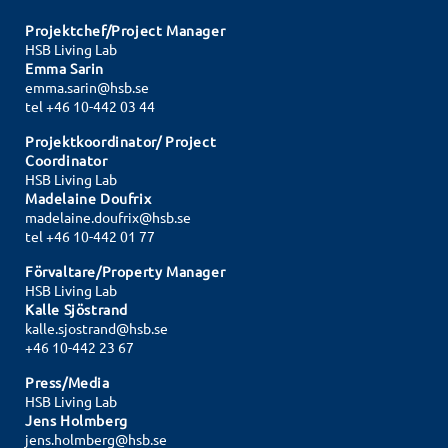
Projektchef/Project Manager
HSB Living Lab
Emma Sarin
emma.sarin@hsb.se
tel +46 10-442 03 44
Projektkoordinator/ Project
Coordinator
HSB Living Lab
Madelaine Doufrix
madelaine.doufrix@hsb.se
tel
+46 10-442 01 77
Förvaltare/Property Manager
HSB Living Lab
Kalle Sjöstrand
kalle.sjostrand@hsb.se
+46 10-442 23 67
Press/Media
HSB Living Lab
Jens Holmberg
jens.holmberg@hsb.se