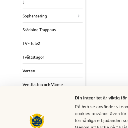
l
Sophantering
Städning Trapphus
TV - Tele2
Tvättstugor
Vatten
Ventilation och Värme
Din integritet är viktig för
På hsb.se använder vi cook
cookies används även för 
förmånliga erbjudanden so
Genom att klicka på "Tillå