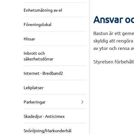
Enhetsmätning av el
Ansvar o
Föreningslokal
Bastun är ett geme
Hissar
skyldig att rengöra
av ytor och rensa 
Inbrott och
säkerhetsdörrar
Styrelsen förbehåll
Internet - Bredband2
Lekplatser
Parkeringar
Skadedjur - Anticimex
Snöröjning/Markunderhål