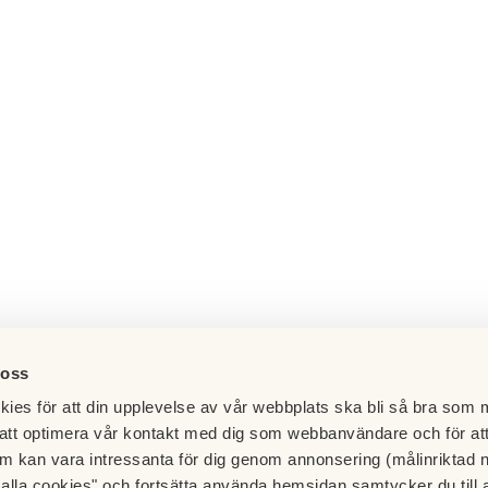
 oss
ies för att din upplevelse av vår webbplats ska bli så bra som m
att optimera vår kontakt med dig som webbanvändare och för at
m kan vara intressanta för dig genom annonsering (målinriktad 
t alla cookies" och fortsätta använda hemsidan samtycker du till 