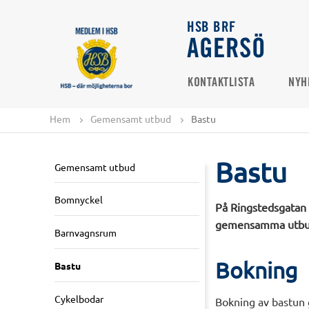
HSB BRF
AGERSÖ
KONTAKTLISTA
NYH
Hem
Gemensamt utbud
Bastu
Bastu
Gemensamt utbud
Bomnyckel
På Ringstedsgatan 3
gemensamma utbu
Barnvagnsrum
Bokning
Bastu
Cykelbodar
Bokning av bastun