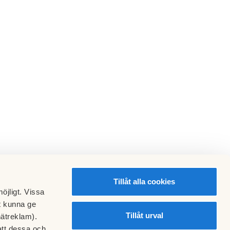
Tillåt alla cookies
öjligt. Vissa
t kunna ge
Tillåt urval
nätreklam).
att dessa och