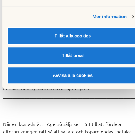
______________________________________________________
Förbrukning under perioden mars - maj,
Mer information
betalas med hyresavierna för juli - september.
______________________________________________________
Förbrukning under perioden juni - augusti.
Tillåt alla cookies
betalas med hyresavierna för oktober - december.
______________________________________________________
Tillåt urval
Förbrukning under perioden september - november
betalas med hyresavierna för januari - mars.
______________________________________________________
Avvisa alla cookies
Förbrukning under perioden december - februari.
betalas med hyresavierna för april - juni.
______________________________________________________
När en bostadsrätt i Agersö säljs ser HSB till att fördela
elförbrukningen rätt så att säljare och köpare endast betalar