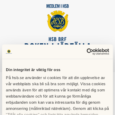
HSB BRF
BOKEN I JÄRFÄLLA
SÖK
LOGGA IN
Din integritet är viktig för oss
På hsb.se använder vi cookies för att din upplevelse av
Revisorer
vår webbplats ska bli så bra som möjligt. Vissa cookies
används även för att optimera vår kontakt med dig som
webbanvändare och för att kunna ge förmånliga
Av stämman valda medlemsrevisorer 2026-27, tillkommer
erbjudanden som kan vara intressanta för dig genom
gör av HSB Stockholm utsedd revisor från Kungsbron
annonsering (målinriktad nätreklam). Genom att klicka på
BoRevision.
"Tillåt alla cookies" och fortsätta använda hemsidan