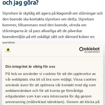
och jag göra?
Styrelsen är skyldig att agera på klagomål om störningar och
den boende ska kontakta styrelsen om detta. Styrelsen
kommer, tillsammans med den boende, utreda om
störningarna är så pass allvarliga att de påverkar
boendemiljön på ett oskäligt sätt och därmed kräver en
varning.
Som boende i ett flerfamiljshus måste du dock stå ut med
vissa ljud och personen som stör kanske är nyinflyttad och
kanske inte känner till att huset är lyhört. Det är viktigt att
Din integritet är viktig för oss
visa hänsyn och respekt mot sina grannar. Prata därför med
På hsb.se använder vi cookies för att din upplevelse av
personen om du känner dig störd eller om du själv inte vill
vår webbplats ska bli så bra som möjligt. Vissa cookies
prata med personen, kontakta styrelsen för hjälp. Som
används även för att optimera vår kontakt med dig som
bostadsrättsinnehavare är alla skyldiga att iaktta sundhet,
webbanvändare och för att kunna ge förmånliga
ordning och gott skick. Det innebär bland annat att en
erbjudanden som kan vara intressanta för dig genom
boende inte får utsätta sina grannar för störningar som
annonsering (målinriktad nätreklam). Genom att klicka på