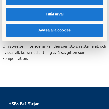
dokumentationen till styrelsen. Ju tydligare underlag som
lämnas in, desto lättare blir det för styrelsen att ta itu med
Tillåt urval
problemet. Styrelsen kan därefter varna den boende och
om styrelsen har varnat den boende och denne inte slutar
störa så kan föreningen i absolut sista hand säga upp
Avvisa alla cookies
nyttjanderätten till lägenheten.
Om styrelsen inte agerar kan den som störs i sista hand, och
i vissa fall, kräva nedsättning av årsavgiften som
kompensation.
HSBs Brf Färjan