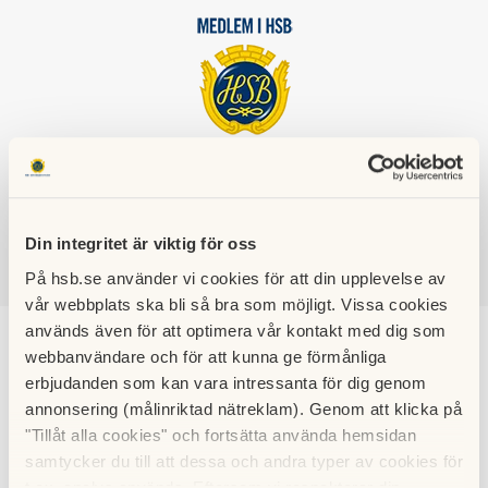
HSB BRF
TELLUS
Din integritet är viktig för oss
På hsb.se använder vi cookies för att din upplevelse av
SÖK
LOGGA IN
vår webbplats ska bli så bra som möjligt. Vissa cookies
används även för att optimera vår kontakt med dig som
Viktigt att veta
webbanvändare och för att kunna ge förmånliga
erbjudanden som kan vara intressanta för dig genom
annonsering (målinriktad nätreklam). Genom att klicka på
Styrelsen kommunicerar även viktig
"Tillåt alla cookies" och fortsätta använda hemsidan
information på anslagstavlan i varje
samtycker du till att dessa och andra typer av cookies för
t.ex. analys används. Eftersom vi respekterar din