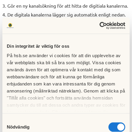
Gör en ny kanalsökning för att hitta de digitiala kanalerna.
De digitala kanalerna lägger sig automatisk enligt nedan.
Nu är det bara att åtnjuta digitala sändningar och
möjligheter. OBS! Tänk dock på att du inte har exakt
samma kanalutbud som för de analoga utsändnigarna
Din integritet är viktig för oss
På hsb.se använder vi cookies för att din upplevelse av
Du kan läsa ännu mer på Com Hems
vår webbplats ska bli så bra som möjligt. Vissa cookies
hemsida:
https://www.comhem.se/tv/digitalisering
används även för att optimera vår kontakt med dig som
eller så kan du läsa Com Hems
informationsbroschyr
.
webbanvändare och för att kunna ge förmånliga
erbjudanden som kan vara intressanta för dig genom
OBS! OBS! OBS! Vid ovanstående steg kan TV'n fråga efter
annonsering (målinriktad nätreklam). Genom att klicka på
nätverks-ID. Vid kanalsöknngen är detta specifikt för varje
"Tillåt alla cookies" och fortsätta använda hemsidan
kommun. För Lomma Kommun är det:
41003
. Märk väl att
samtycker du till att dessa och andra typer av cookies för
det inte är alltid detta behövs. På följande länk hittar du
t.ex. analys används. Eftersom vi respekterar din
andra inställningar som frekvens och symbolhastighet. Även
integritet kan du välja att inte tillåta vissa typer av
Samtyckesval
cookies och välja att endast tillåta ett urval.
en sammanställning över nätverks-ID i flertalet andra
Nödvändig