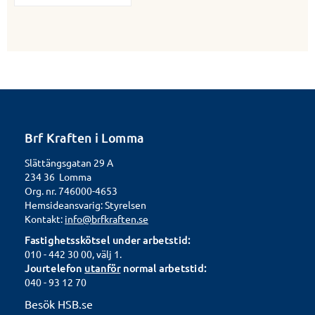
Brf Kraften i Lomma
Slättängsgatan 29 A
234 36 Lomma
Org. nr. 746000-4653
Hemsideansvarig: Styrelsen
Kontakt:
info@brfkraften.se
Fastighetsskötsel under arbetstid:
010 - 442 30 00, välj 1.
Jourtelefon
utanför
normal arbetstid:
040 - 93 12 70
Besök HSB.se