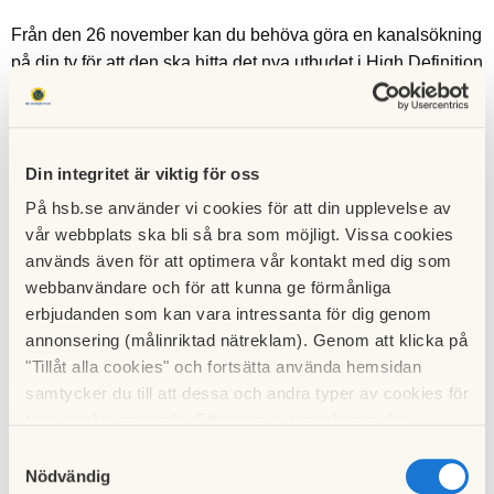
Från den 26 november kan du behöva göra en kanalsökning
på din tv för att den ska hitta det nya utbudet i High Definition
(HD). HD ger väsentligt högre bildkvalitet och upplösning för
dina tv-kanaler.
Din integritet är viktig för oss
Hur ändrar jag till HD tv-kanaler?
På hsb.se använder vi cookies för att din upplevelse av
Om du efter ovan datum har SVT1 HD på kanalplats 1 så
vår webbplats ska bli så bra som möjligt. Vissa cookies
används även för att optimera vår kontakt med dig som
har din tv-mottagare automatiskt ställt om kanalerna. Om inte
webbanvändare och för att kunna ge förmånliga
så behöver du göra en kanalsökning. Hur du gör det hittar du
erbjudanden som kan vara intressanta för dig genom
i manualen för din tv-utrustning. Om du har en mycket
annonsering (målinriktad nätreklam). Genom att klicka på
gammal tv-utrustning kan du behöva skaffa en nyare för att
"Tillåt alla cookies" och fortsätta använda hemsidan
se på tv i HD. Du kan innan angivet datum kontrollera om
samtycker du till att dessa och andra typer av cookies för
din tv klarar HD genom gå till kanalplats 21 på din tv. Ser du
t.ex. analys används. Eftersom vi respekterar din
SVT1 HD på kanalplatsen så betyder det att din tv stödjer tv-
integritet kan du välja att inte tillåta vissa typer av
Samtyckesval
kanaler i HD.
cookies och välja att endast tillåta ett urval.
Nödvändig