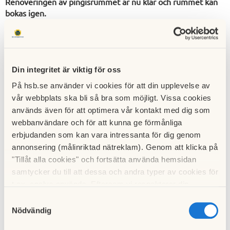
Renoveringen av pingisrummet är nu klar och rummet kan
bokas igen.
Din integritet är viktig för oss
På hsb.se använder vi cookies för att din upplevelse av
vår webbplats ska bli så bra som möjligt. Vissa cookies
används även för att optimera vår kontakt med dig som
webbanvändare och för att kunna ge förmånliga
erbjudanden som kan vara intressanta för dig genom
annonsering (målinriktad nätreklam). Genom att klicka på
"Tillåt alla cookies" och fortsätta använda hemsidan
samtycker du till att dessa och andra typer av cookies för
t.ex. analys används. Eftersom vi respekterar din
Renoveringen av pingisrummet i hus 23, vilken inleddes för
integritet kan du välja att inte tillåta vissa typer av
Samtyckesval
ett par veckor sedan, är nu genomförd. Bland annat har
cookies och välja att endast tillåta ett urval.
Nödvändig
väggarna målats om, och golvet gjorts vid.