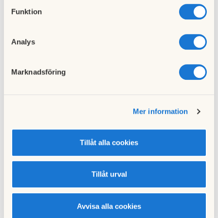
Mycket nöje!
Funktion
Till nyhetslistan
Analys
Marknadsföring
Föregående nyhet
Mer information
Bokning av samlingslokalen
21 februari 2025
Tillåt alla cookies
Nästa nyhet
Tillåt urval
Fönsterputs i lägenhet
07 mars 2025
Avvisa alla cookies