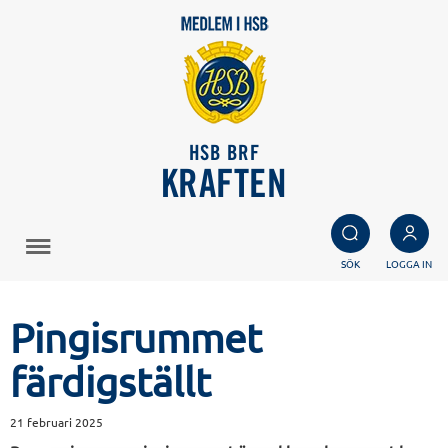
HSB BRF
KRAFTEN
SÖK
LOGGA IN
Pingisrummet
färdigställt
21 februari 2025