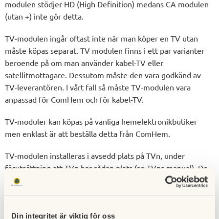
modulen stödjer HD (High Definition) medans CA modulen
(utan +) inte gör detta.
TV-modulen ingår oftast inte när man köper en TV utan
måste köpas separat. TV modulen finns i ett par varianter
beroende på om man använder kabel-TV eller
satellitmottagare. Dessutom måste den vara godkänd av
TV-leverantören. I vårt fall så måste TV-modulen vara
anpassad för ComHem och för kabel-TV.
TV-moduler kan köpas på vanliga hemelektronikbutiker
men enklast är att beställa detta från ComHem.
TV-modulen installeras i avsedd plats på TVn, under
förutsättning att TVn har sådan plats (se TVns manual). De
flesta nyare TV-apparater har sådan plats medans äldre TV-
apparater eventuellt inte har detta. Riktigt gamla "tjock-TV-
apparater" har definitivt ingen sådan plats. Om TV-
apparaten saknar sådan plats så behöv en separat
Din integritet är viktig för oss