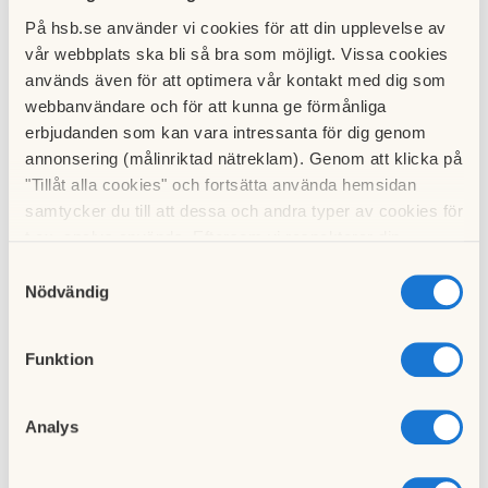
digitalbox.
På hsb.se använder vi cookies för att din upplevelse av
vår webbplats ska bli så bra som möjligt. Vissa cookies
Digitalboxar finns också i flera varianter, beroende på om de
används även för att optimera vår kontakt med dig som
stödjer HD eller ej, och om de har inspelningsmöjlighet eller
webbanvändare och för att kunna ge förmånliga
ej. ComHem marknadsför för tillfället tre varianter, två utan
erbjudanden som kan vara intressanta för dig genom
inspelningsmöjlighet (
Arris 1103
och
Humax CXHD-6000C
)
annonsering (målinriktad nätreklam). Genom att klicka på
och en "
TiVo
-box" med inspelningsmöjlighet.
"Tillåt alla cookies" och fortsätta använda hemsidan
samtycker du till att dessa och andra typer av cookies för
Digitalboxen
måste vara anpassad till ComHem.
t.ex. analys används. Eftersom vi respekterar din
integritet kan du välja att inte tillåta vissa typer av
Samtyckesval
Digitalboxar kan köpas på vanliga hemelektronikbutiker
cookies och välja att endast tillåta ett urval.
Nödvändig
men enklast och säkrast är att beställa detta från ComHem.
Tänk också på vad ni har för typ av TV när ni beställer
digitalbox.
Funktion
Inkoppling av digitalboxen är enkel, följ denna
länk till
Analys
ComHem's web
Om ni har en gammal "tjock TV" så har den med största