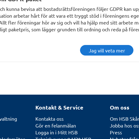
 och kunna bevisa att bostadsrättsföreningen följer GDPR kan u
ion arbetar hårt för att vara ett tryggt stöd i föreningens ege
llt fler föreningar hör av sig och vill ha hjälp med sitt arbete
ligt paketpris, som lägger grunden till ordning och reda på för
Jag vill veta mer
Kontakt & Service
Om oss
valtning
Kontakta oss
Om HSB Skå
Gör en felanmälan
Jobba hos os
Logga in i Mitt HSB
Press
seledamöter
Teknisk support Mitt HSB
Nyheter frå