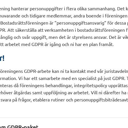
ening hanterar personuppgifter i flera olika sammanhang. Det k
 nuvarande och tidigare medlemmar, andra boende i föreninge
 Bostadsrättsföreningen är ”personuppgiftsansvarig” för dessa
PR. Att säkerställa att verksamheten i bostadsrättsföreningen 
nglig och svår uppgift, men det är styrelsens ansvar. Det är vik
att arbetet med GDPR är igång och ni har en plan framåt.
r!
 föreningens GDPR-arbete kan ni ta kontakt med vår juristavdeln
ormation. Vi har ett samarbete med en specialist på just GDPR.
teras då föreningens behandlingar, integritetspolicy upprättas,
ehöver åtgärdas samt uppföljning av arbetet. Vill ni därefter ha
tt svara på frågor, etablera rutiner och personuppgiftsbiträdesav
om GDPR-paket