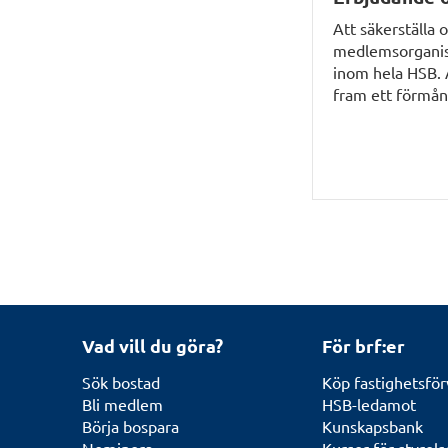
Att säkerställa
medlemsorganisat
inom hela HSB. A
fram ett förmån
Vad vill du göra?
För brf:er
Sök bostad
Köp fastighetsför
Bli medlem
HSB-ledamot
Börja bospara
Kunskapsbank
Nominera
Kurser för styrel