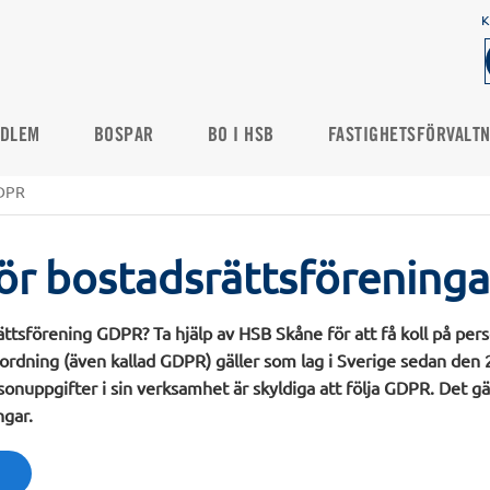
K
DLEM
BOSPAR
BO I HSB
FASTIGHETSFÖRVALT
DPR
r bostadsrättsföreninga
ättsförening GDPR? Ta hjälp av HSB Skåne för att få koll på per
ordning (även kallad GDPR) gäller som lag i Sverige sedan den 
onuppgifter i sin verksamhet är skyldiga att följa GDPR. Det gä
ngar.