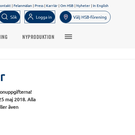
ontakt
|
Felanmälan
|
Press
|
Karriär
|
Om HSB
|
Nyheter
|
In English
Sök
Logga in
Välj HSB-förening
NING
NYPRODUKTION
r
sonuppgifterna!
25 maj 2018. Alla
ller även