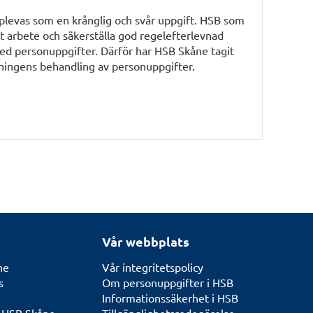
pplevas som en krånglig och svår uppgift. HSB som
t arbete och säkerställa god regelefterlevnad
 med personuppgifter. Därför har HSB Skåne tagit
eningens behandling av personuppgifter.
Vår webbplats
ne
Vår integritetspolicy
s
Om personuppgifter i HSB
Informationssäkerhet i HSB
n HSB Skåne
Tillgänglighetsredogörelse