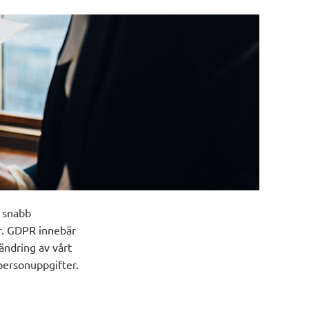
v snabb
er. GDPR innebär
ändring av vårt
 personuppgifter.