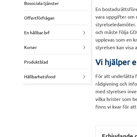
Bosociala tjänster
En bostadsrättsför
vara uppgifter om
Offertförfrågan
styrelseledamöter.
och måste följa GD
En hållbar brf
upplevas som en krå
styrelsen kan visa 
Kurser
Vi hjälper e
Produktblad
För att underlätta
Hållbarhetsfond
rådgivning och inf
med styrelsen inven
vilka brister som b
finns vi kvar för a
Erbjudande 