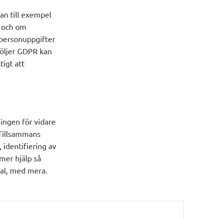
an till exempel
n och om
 personuppgifter
följer GDPR kan
tigt att
ingen för vidare
 Tillsammans
 identifiering av
 mer hjälp så
tal, med mera.