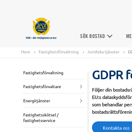
SÖK BOSTAD
ME
Hem
Fastighetsförvaltning
Juridiska tjänster
G
GDPR fö
Fastighetsförvaltning
Fastighetsförvaltare
Följer din bostadsr
EU:s dataskyddsför
Energitjänster
som behandlar pers
bostadsrättsföreni
Fastighetsskötsel /
fastighetsservice
Kontakta oss