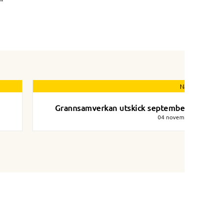
"
Nästa nyhet
Grannsamverkan utskick september 2021
04 november 2021