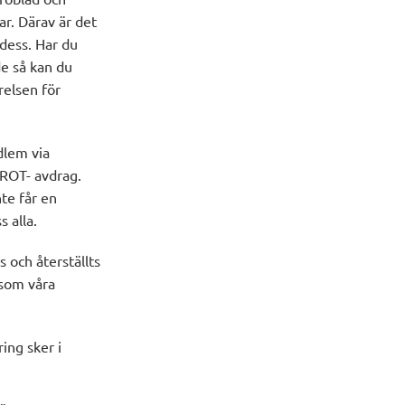
r. Därav är det
 dess. Har du
de så kan du
relsen för
dlem via
 ROT- avdrag.
te får en
 alla.
 och återställts
 som våra
ing sker i