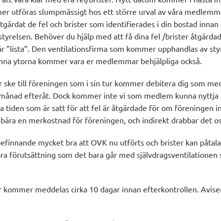
er utföras slumpmässigt hos ett större urval av våra medlemma
 åtgärdat de fel och brister som identifierades i din bostad innan
styrelsen. Behöver du hjälp med att få dina fel /brister åtgärda
år ”lista”. Den ventilationsfirma som kommer upphandlas av sty
änna ytorna kommer vara er medlemmar behjälpliga också.
ske till föreningen som i sin tur kommer debitera dig som me
 månad efteråt. Dock kommer inte vi som medlem kunna nyttja
 tiden som är satt för att fel är åtgärdade för om föreningen in
ära en merkostnad för föreningen, och indirekt drabbar det oss
lbefinnande mycket bra att OVK nu utförts och brister kan påtalas
å bra förutsättning som det bara går med självdragsventilationen
 kommer meddelas cirka 10 dagar innan efterkontrollen. Aviser