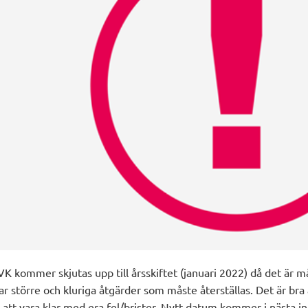
VK kommer skjutas upp till årsskiftet (januari 2022) då det är 
större och kluriga åtgärder som måste återställas. Det är bra a
tt vara klar med era fel/brister. Nytt datum kommer i nästa in