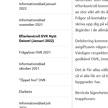
Informationsblad januari
efterkontroll komm
2022
av stor vikt att du
frågor så kontakta 
Informationsblad
skriva upp dig på v
november 2021
åtgärder i de allm
Efterkontroll OVK Nytt
Debitering kommer 
Datum! (Januari 2022)
avigiftsavin någon
Fråga/svar OVK 2021
Vänligen respektera
godkänd OVK, inneb
Informationsblad
oktober 2021
Det är för allas vä
så vi alla får en s
”Öppet hus” OVK
byggnader har.
Elarbete
Berörda lägenheter
trapphusen.
Informationsblad juli
2021