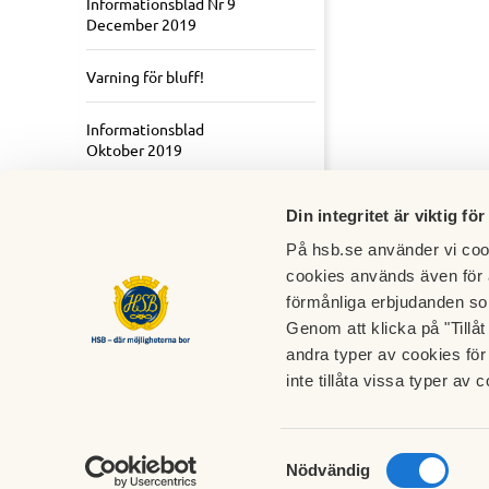
Informationsblad Nr 9
December 2019
Varning för bluff!
Informationsblad
Oktober 2019
Informationsblad Juni
Din integritet är viktig för
2019
På hsb.se använder vi cook
cookies används även för 
förmånliga erbjudanden so
Genom att klicka på "Tillå
andra typer av cookies för 
Brf Korsriddaren
inte tillåta vissa typer av c
Hägerstensvägen 165 C
126 53 Hägersten
Samtyckesval
Nödvändig
styrelsen@brfkorsriddaren.se