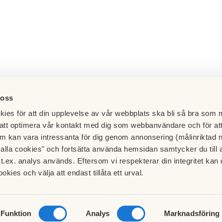
 oss
ies för att din upplevelse av vår webbplats ska bli så bra som m
att optimera vår kontakt med dig som webbanvändare och för at
m kan vara intressanta för dig genom annonsering (målinriktad 
t alla cookies" och fortsätta använda hemsidan samtycker du till 
t.ex. analys används. Eftersom vi respekterar din integritet kan d
ookies och välja att endast tillåta ett urval.
Besök HSB.se
Läs mer om cookies här
Cookieinställningar
Funktion
Analys
Marknadsföring