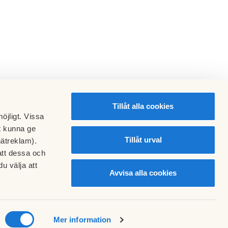
Tillåt alla cookies
öjligt. Vissa
t kunna ge
Tillåt urval
nätreklam).
att dessa och
u välja att
Avvisa alla cookies
Mer information