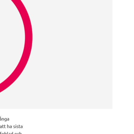
många
tt ha sista
foblad och