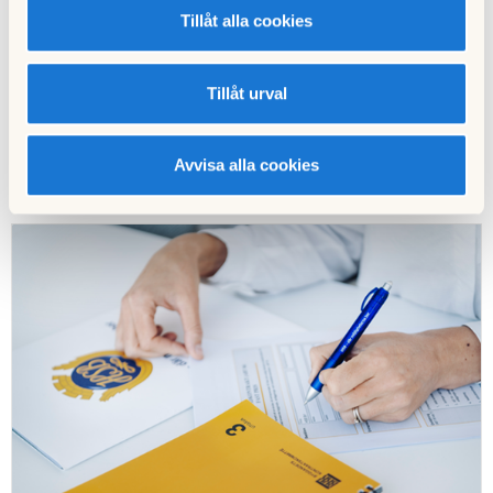
Tillåt alla cookies
Skapa bostadsrätter
Undvik fällorna och öka fastighetens värde maximalt.
Tillåt urval
Läs mer
Avvisa alla cookies