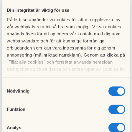
09 maj 2018
Din integritet är viktig för oss
På hsb.se använder vi cookies för att din upplevelse av
vår webbplats ska bli så bra som möjligt. Vissa cookies
används även för att optimera vår kontakt med dig som
webbanvändare och för att kunna ge förmånliga
erbjudanden som kan vara intressanta för dig genom
annonsering (målinriktad nätreklam). Genom att klicka på
"Tillåt alla cookies" och fortsätta använda hemsidan
samtycker du till att dessa och andra typer av cookies för
t.ex. analys används. Eftersom vi respekterar din
integritet kan du välja att inte tillåta vissa typer av
Samtyckesval
cookies och välja att endast tillåta ett urval.
Nödvändig
Till nyhetslistan
Funktion
Analys