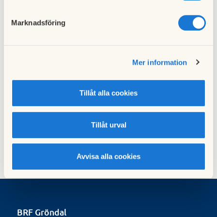
Marknadsföring
Föregående nyhet
Städdag den 5 maj
07 maj 2018
Mer information
Nästa nyhet
Tillåt alla cookies
Årsstämma 2018, Nygammal styrelse
25 maj 2018
Tillåt urval
Avvisa alla cookies
BRF Gröndal