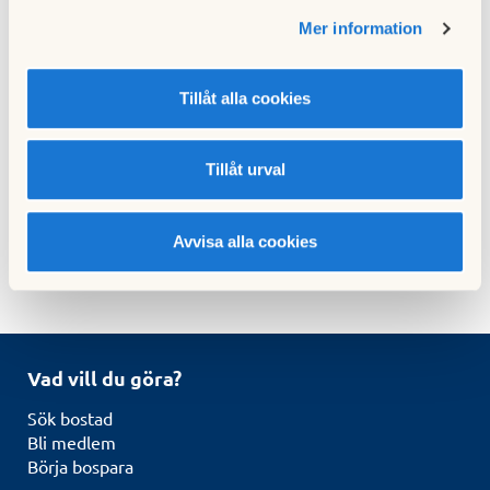
Be om offert
Mer information
Vill ni ta första steget mot en tryggare förening?
📞 Ring oss på
08-608 68 00
Tillåt alla cookies
📩 Mejla
forvaltning.tillsammans@hsb.se
Ni får en kostnadsfri rådgivning och offert – helt utan
förpliktelser.
Tillåt urval
Avvisa alla cookies
Vad vill du göra?
Sök bostad
Bli medlem
Börja bospara