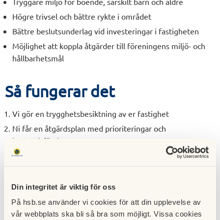
Tryggare miljö för boende, särskilt barn och äldre
Högre trivsel och bättre rykte i området
Bättre beslutsunderlag vid investeringar i fastigheten
Möjlighet att koppla åtgärder till föreningens miljö- och
hållbarhetsmål
Så fungerar det
Vi gör en trygghetsbesiktning av er fastighet
Ni får en åtgärdsplan med prioriteringar och
kostnadsförslag
Vi vägleder er till en certifiering som uppfyller nationella
krav
Allt dokumenteras och kan användas vid budget- och
Din integritet är viktig för oss
årsmöten
På hsb.se använder vi cookies för att din upplevelse av
vår webbplats ska bli så bra som möjligt. Vissa cookies