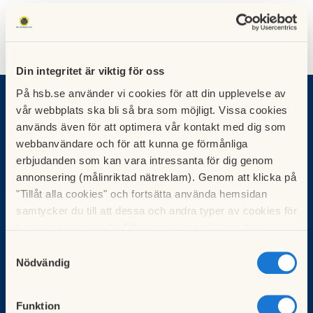
Din integritet är viktig för oss
På hsb.se använder vi cookies för att din upplevelse av
Vad vill du göra?
vår webbplats ska bli så bra som möjligt. Vissa cookies
används även för att optimera vår kontakt med dig som
Sök bostad
Bli medlem
webbanvändare och för att kunna ge förmånliga
Börja bospara
erbjudanden som kan vara intressanta för dig genom
Blanketter
annonsering (målinriktad nätreklam). Genom att klicka på
"Tillåt alla cookies" och fortsätta använda hemsidan
För brf:er
samtycker du till att dessa och andra typer av cookies för
Köp fastighetsförvaltning
t.ex. analys används. Eftersom vi respekterar din
HSB-ledamot
integritet kan du välja att inte tillåta vissa typer av
Samtyckesval
Kunskapsbank
cookies och välja att endast tillåta ett urval.
Nödvändig
Kurser för förtroendevalda
Kontakt & Service
Funktion