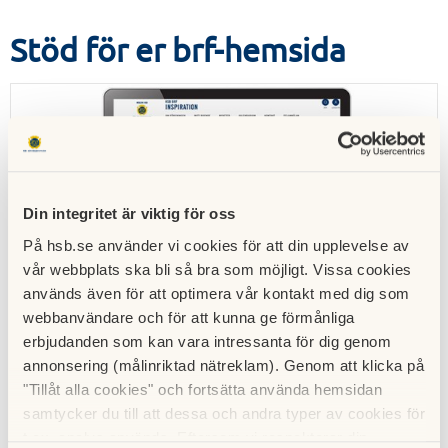
Stöd för er brf-hemsida
Din integritet är viktig för oss
På hsb.se använder vi cookies för att din upplevelse av
vår webbplats ska bli så bra som möjligt. Vissa cookies
används även för att optimera vår kontakt med dig som
brf Inspiration
webbanvändare och för att kunna ge förmånliga
erbjudanden som kan vara intressanta för dig genom
På brf Inspirations webbplats hittar ni vägledning
kring hur ni kan arbeta med föreningens digitala
annonsering (målinriktad nätreklam). Genom att klicka på
kommunikation.
"Tillåt alla cookies" och fortsätta använda hemsidan
samtycker du till att dessa och andra typer av cookies för
Här finns exempelvis:
t.ex. analys används. Eftersom vi respekterar din