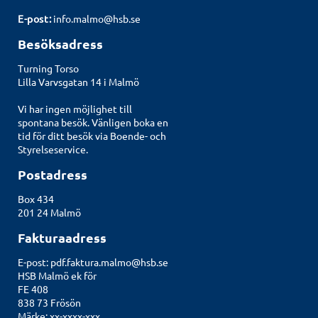
E-post:
info.malmo@hsb.se
Besöksadress
Turning Torso
Lilla Varvsgatan 14 i Malmö
Vi har ingen möjlighet till
spontana besök. Vänligen boka en
tid för ditt besök via
Boende- och
Styrelseservice
.
Postadress
Box 434
201 24 Malmö
Fakturaadress
E-post:
pdf.faktura.malmo@hsb.se
HSB Malmö ek för
FE 408
838 73 Frösön
Märke: xx-xxxx-xxx