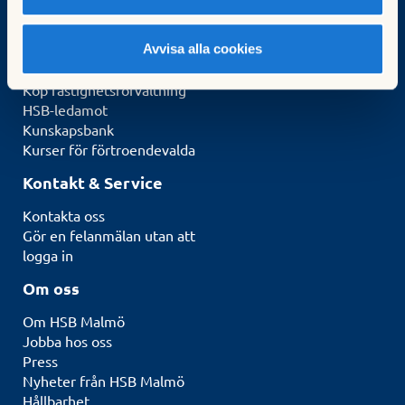
Börja bospara
Blanketter
Avvisa alla cookies
För brf:er
Köp fastighetsförvaltning
HSB-ledamot
Kunskapsbank
Kurser för förtroendevalda
Kontakt & Service
Kontakta oss
Gör en felanmälan utan att
logga in
Om oss
Om HSB Malmö
Jobba hos oss
Press
Nyheter från HSB Malmö
Hållbarhet