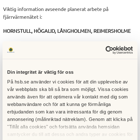
Viktig information avseende planerat arbete på
fjärrvärmenätet i:
HORNSTULL, HÖGALID, LÅNGHOLMEN, REIMERSHOLME
Värme och varmvatten kommer att vara avstängt under
perioden:
från 2023-09-04 21:00
Din integritet är viktig för oss
till 2023-09-05 05:00.
På hsb.se använder vi cookies för att din upplevelse av
vår webbplats ska bli så bra som möjligt. Vissa cookies
används även för att optimera vår kontakt med dig som
webbanvändare och för att kunna ge förmånliga
Under avstängningen finns kallvatten tillgängligt som
erbjudanden som kan vara intressanta för dig genom
vanligt. Efter avstängningen kan fastighetens varmvatten
annonsering (målinriktad nätreklam). Genom att klicka på
behöva cirkuleras i upp till 10 minuter innan det blir varmt i
"Tillåt alla cookies" och fortsätta använda hemsidan
kranen.
samtycker du till att dessa och andra typer av cookies för