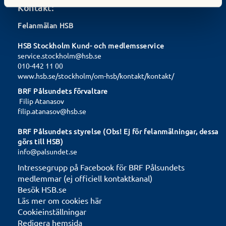
Kontakt:
Felanmälan HSB
HSB Stockholm Kund- och medlemsservice
service.stockholm@hsb.se
010-442 11 00
www.hsb.se/stockholm/om-hsb/kontakt/kontakt/
BRF Pålsundets förvaltare
Filip Atanasov
filip.atanasov@hsb.se
BRF Pålsundets styrelse (Obs! Ej för felanmälningar, dessa
görs till HSB)
info@palsundet.se
Intressegrupp på Facebook för BRF Pålsundets
medlemmar (ej officiell kontaktkanal)
Besök HSB.se
Läs mer om cookies här
Cookieinställningar
Redigera hemsida