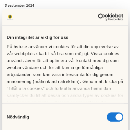
15 september 2024
Presentation av förstudie solceller i föreningslokalen
tisdagen den 24 september kl 19
Stämman 2023 beslöt att låta styrelsen utreda möjligheten
Din integritet är viktig för oss
att installera solceller på föreningens tak samt utreda om
På hsb.se använder vi cookies för att din upplevelse av
solcellerna skulle kunna kompletteras med batteri för att
vår webbplats ska bli så bra som möjligt. Vissa cookies
öka självförsörjningen av el. Styrelsen gav därför Enstar AB
används även för att optimera vår kontakt med dig som
(nuvarande Ferla) i uppdrag att göra en förstudie.
webbanvändare och för att kunna ge förmånliga
Patrik Lindgren med medarbetare kommer
erbjudanden som kan vara intressanta för dig genom
annonsering (målinriktad nätreklam). Genom att klicka på
till föreningslokalen
tisdagen den 24 september kl 19.00
"Tillåt alla cookies" och fortsätta använda hemsidan
och presenterar förstudien.
samtycker du till att dessa och andra typer av cookies för
t.ex. analys används. Eftersom vi respekterar din
integritet kan du välja att inte tillåta vissa typer av
Till nyhetslistan
Samtyckesval
cookies och välja att endast tillåta ett urval.
Nödvändig