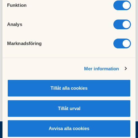
Funktion
Analys
Föregående nyhet
Bastun fungerar igen!
07 augusti 2024
Marknadsföring
Nästa nyhet
Mer information
Gymmet öppnar i veckan
16 september 2024
Tillåt alla cookies
Tillåt urval
Avvisa alla cookies