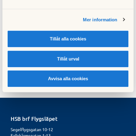
Mer information
Föregående nyhet
Nästa nyhet
Tillåt alla cookies
OVK
Stamspolning
25 oktober 2022
25 oktober 2022
Tillåt urval
Avvisa alla cookies
HSB brf Flygsläpet
Segelflygsgatan 10-12
Fallskärmsgatan 1-13