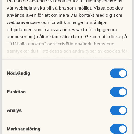
På hsb.se använder vi cookies för att din upplevelse av
vår webbplats ska bli så bra som möjligt. Vissa cookies
används även för att optimera vår kontakt med dig som
webbanvändare och för att kunna ge förmånliga
erbjudanden som kan vara intressanta för dig genom
annonsering (målinriktad nätreklam). Genom att klicka på
"Tillåt alla cookies" och fortsätta använda hemsidan
samtycker du till att dessa och andra typer av cookies för
t.ex. analys används. Eftersom vi respekterar din
Tidigare avisering om cykelrensning på gården planeras till
integritet kan du välja att inte tillåta vissa typer av
Samtyckesval
vecka 42
. Cyklar som inte är märkta kommer ställas undan i
cookies och välja att endast tillåta ett urval.
Nödvändig
hörnet bakom staketet till porten vid Fallskärmsgatan 13.De
kommer stå undanställda där under 3 månader. Efter det
avyttras de. Ni som glömt att märka cykeln eller av annan
Funktion
orsak saknar er cykel kan leta där.
Analys
Till nyhetslistan
Publicerad:
2022-10-25
Senast uppdaterad:
2022-11-10
Marknadsföring