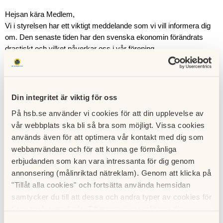
Hejsan kära Medlem,
Vi i styrelsen har ett viktigt meddelande som vi vill informera dig 
om. Den senaste tiden har den svenska ekonomin förändrats 
drastiskt och vilket påverkar oss i vår förening.
Avgiftshöjning
Inför 2024 har styrelsen beslutat att höja avgiften för bostäderna 
med 10%, 
Detta beror främst på höjd bankränta, ökad kostnad för 
Din integritet är viktig för oss
fjärrvärme samt inflation. Vi i styrelsen arbetar för att behålla vår 
På hsb.se använder vi cookies för att din upplevelse av
goda ekonomi i föreningen.
 Avgiftshöjningen sker i samråd med 
vår webbplats ska bli så bra som möjligt. Vissa cookies
HSB.
används även för att optimera vår kontakt med dig som
webbanvändare och för att kunna ge förmånliga
Höjningen gäller från och med 2024-01-01.
erbjudanden som kan vara intressanta för dig genom
annonsering (målinriktad nätreklam). Genom att klicka på
Hyresgäster påverkas inte utan förhandlas som vanligt separat.
"Tillåt alla cookies" och fortsätta använda hemsidan
samtycker du till att dessa och andra typer av cookies för
Inbjudan för att träffa styrelsen
t.ex. analys används. Eftersom vi respekterar din
Den onsdagen 20 december 2024 har styrelsen möte i 
integritet kan du välja att inte tillåta vissa typer av