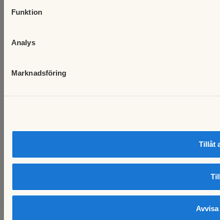
Funktion
Analys
Marknadsföring
Tillåt
Til
Avvisa 