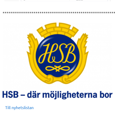
******************************************************
Till nyhetslistan