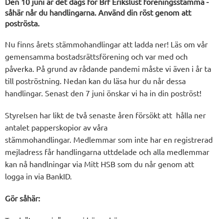
Den 10 juni är det dags för Brf Erikslust föreningsstämma -
såhär når du handlingarna. Använd din röst genom att
poströsta.
Nu finns årets stämmohandlingar att ladda ner! Läs om vår
gemensamma bostadsrättsförening och var med och
påverka. På grund av rådande pandemi måste vi även i år ta
till poströstning. Nedan kan du läsa hur du når dessa
handlingar. Senast den 7 juni önskar vi ha in din poströst!
Styrelsen har likt de två senaste åren försökt att hålla ner
antalet papperskopior av våra
stämmohandlingar. Medlemmar som inte har en registrerad
mejladress får handlingarna uttdelade och alla medlemmar
kan nå handlningar via Mitt HSB som du når genom att
logga in via BankID.
Gör såhär: