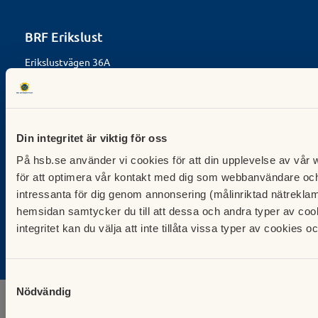
BRF Erikslust
Erikslustvägen 36A
Malmö
info@brferikslust.se
Felanmälan: 040-630 62 50,
Fastighetskontoret: 040-98 01 60,
Din integritet är viktig för oss
Jour: 040-93 12 70.
På hsb.se använder vi cookies för att din upplevelse av vår
Drönarvideo av Stärnhusen från ovan. Upphovsperson:
Kristoffer Wolf
för att optimera vår kontakt med dig som webbanvändare och
Besök HSB.se
intressanta för dig genom annonsering (målinriktad nätreklam)
Läs mer om cookies här
hemsidan samtycker du till att dessa och andra typer av cook
Cookieinställningar
integritet kan du välja att inte tillåta vissa typer av cookies och
Redigera hemsida
Samtyckesval
Nödvändig