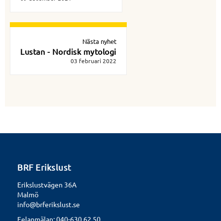
Nästa nyhet
Lustan - Nordisk mytologi
03 februari 2022
BRF Erikslust
Erikslustvägen 36A
Malmö
info@brferikslust.se
Felanmälan: 040-630 62 50,