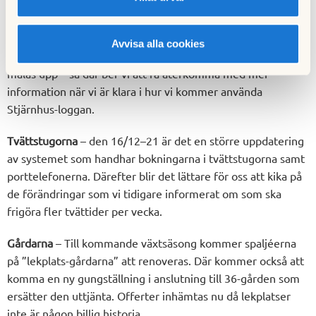
vi två olika strategier där vi i de större trapphusen kan
använda loggan på både entréplan och på varje våningsplan.
I de mindre och smalare trapphusen så återfinns loggan
Avvisa alla cookies
endast på entréplan. Loggan är det sista som kommer att
målas upp – så där ber vi att få återkomma med mer
information när vi är klara i hur vi kommer använda
Stjärnhus-loggan.
Tvättstugorna
– den 16/12–21 är det en större uppdatering
av systemet som handhar bokningarna i tvättstugorna samt
porttelefonerna. Därefter blir det lättare för oss att kika på
de förändringar som vi tidigare informerat om som ska
frigöra fler tvättider per vecka.
Gårdarna
– Till kommande växtsäsong kommer spaljéerna
på ”lekplats-gårdarna” att renoveras. Där kommer också att
komma en ny gungställning i anslutning till 36-gården som
ersätter den uttjänta. Offerter inhämtas nu då lekplatser
inte är någon billig historia.