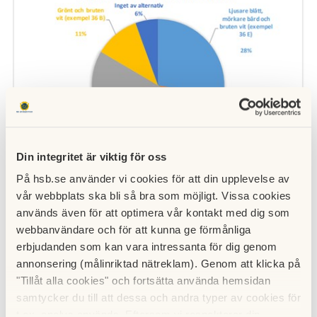
Din integritet är viktig för oss
På hsb.se använder vi cookies för att din upplevelse av
vår webbplats ska bli så bra som möjligt. Vissa cookies
Vi har också tagit till oss av kommentarerna kring nyanserna
används även för att optimera vår kontakt med dig som
på den ”mörkare” borden samt nyansen på den vita väggen
webbanvändare och för att kunna ge förmånliga
och kommer göra några justeringar där i enlighet med flera
erbjudanden som kan vara intressanta för dig genom
av kommentarerna till det alternativet. 1 trapphus, 36 F,
annonsering (målinriktad nätreklam). Genom att klicka på
kommer att målas upp i sin helhet innan jul och projektet
"Tillåt alla cookies" och fortsätta använda hemsidan
kommer sedan igång efter helgerna, mer info kommer
samtycker du till att dessa och andra typer av cookies för
innan dess.
t.ex. analys används. Eftersom vi respekterar din