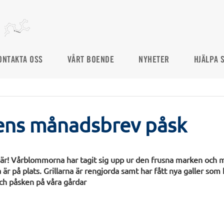
ONTAKTA OSS
VÅRT BOENDE
NYHETER
HJÄLPA 
sens månadsbrev påsk
här! Vårblommorna har tagit sig upp ur den frusna marken och m
r på plats. Grillarna är rengjorda samt har fått nya galler som h
ch påsken på våra gårdar