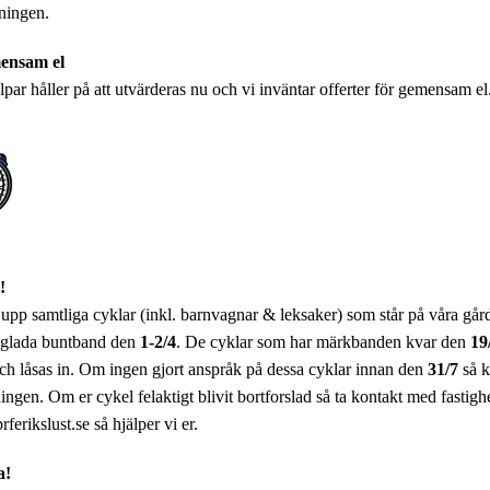
ningen.
ensam el
lpar håller på att utvärderas nu och vi inväntar offerter för gemensam el
!
pp samtliga cyklar (inkl. barnvagnar & leksaker) som står på våra gård
gglada buntband den
1-2/4
. De cyklar som har märkbanden kvar den
19
 och låsas in. Om ingen gjort anspråk på dessa cyklar innan den
31/7
så k
ningen. Om er cykel felaktigt blivit bortforslad så ta kontakt med fastig
ferikslust.se så hjälper vi er.
a!