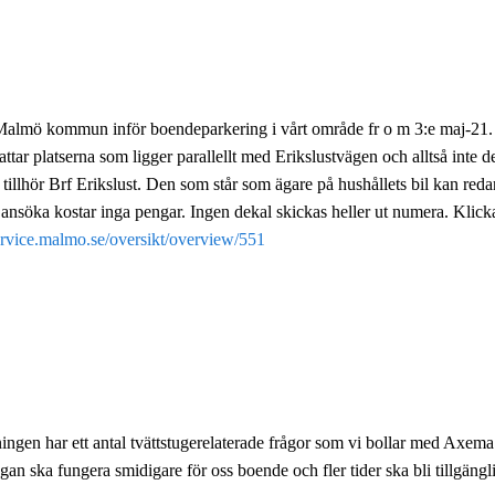
t Malmö kommun inför boendeparkering i vårt område fr o m 3:e maj-
tar platserna som ligger parallellt med Erikslustvägen och alltså inte 
 tillhör Brf Erikslust. Den som står som ägare på hushållets bil kan re
ansöka kostar inga pengar. Ingen dekal skickas heller ut numera. Klicka
service.malmo.se/oversikt/overview/551
ingen har ett antal tvättstugerelaterade frågor som vi bollar med Axema f
gan ska fungera smidigare för oss boende och fler tider ska bli tillgängl