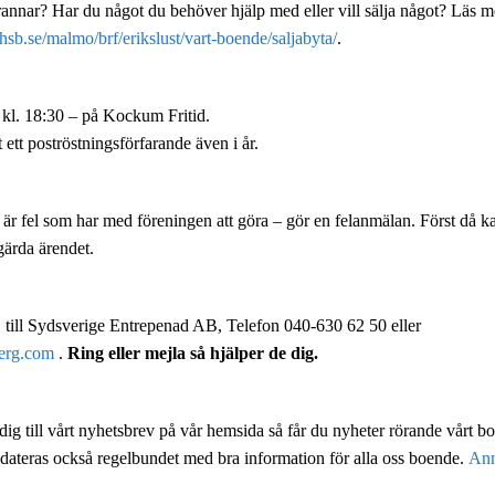
annar? Har du något du behöver hjälp med eller vill sälja något? Läs m
hsb.se/malmo/brf/erikslust/vart-boende/saljabyta/
.
kl. 18:30 – på Kockum Fritid.
ett poströstningsförfarande även i år.
r fel som har med föreningen att göra – gör en felanmälan. Först då ka
tgärda ärendet.
till Sydsverige Entrepenad AB, Telefon 040-630 62 50 eller
berg.com
.
Ring eller mejla så hjälper de dig.
dig till vårt nyhetsbrev på vår hemsida så får du nyheter rörande vårt bo
dateras också regelbundet med bra information för alla oss boende.
Anm