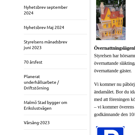
Nyhetsbrev september
2024
Nyhetsbrev Maj 2024
Styrelsens månadsbrev
juni 2023
Övernattningslägen
Styrelsen har hörsam
70 årsfest
övernattande släkting
övernattande gäster.
Planerat
underhållsarbete /
Vi kommer nu påbörja 
Driftstörning
ändamålet. Bor du idag
med att föreningen köp
Malmö Stad bygger om
– vi kommer överens 
Erikslustvägen
godkännande den 10/6–
Vårsång-2023