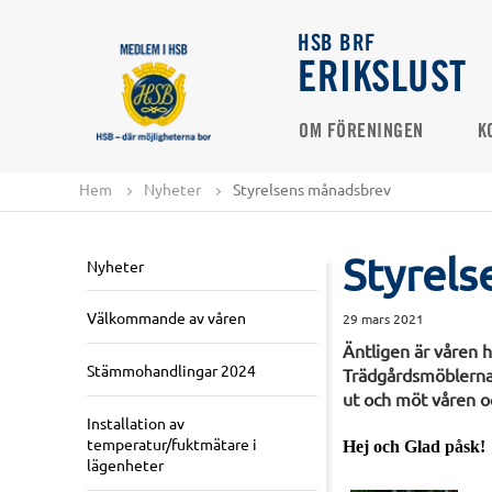
HSB BRF
ERIKSLUST
OM FÖRENINGEN
K
Hem
Nyheter
Styrelsens månadsbrev
Styrel
Nyheter
Välkommande av våren
29 mars 2021
Äntligen är våren 
Stämmohandlingar 2024
Trädgårdsmöblerna ä
ut och möt våren o
Installation av
temperatur/fuktmätare i
Hej och Glad påsk!
lägenheter