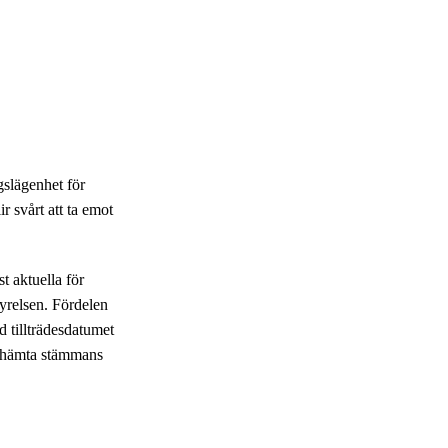
slägenhet för
r svårt att ta emot
t aktuella för
tyrelsen. Fördelen
d tillträdesdatumet
inhämta stämmans