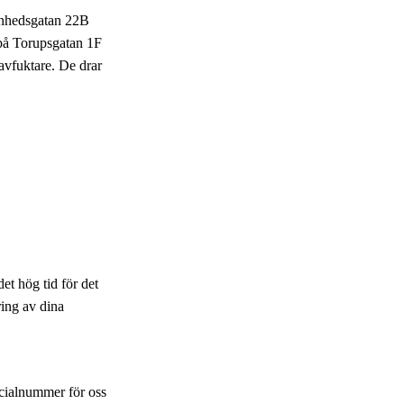
lanhedsgatan 22B
 på Torupsgatan 1F
avfuktare. De drar
et hög tid för det
ring av dina
pecialnummer för oss