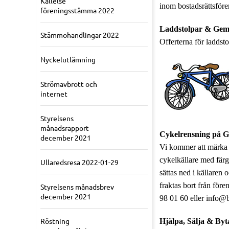
Kallelse
inom bostadsrättsföre
föreningsstämma 2022
Laddstolpar & Gem
Stämmohandlingar 2022
Offerterna för laddsto
Nyckelutlämning
Strömavbrott och
internet
Styrelsens
månadsrapport
Cykelrensning på G
december 2021
Vi kommer att märka u
cykelkällare med fär
Ullaredsresa 2022-01-29
sättas ned i källaren
fraktas bort från före
Styrelsens månadsbrev
december 2021
98 01 60 eller info@br
Röstning
Hjälpa, Sälja & Byt