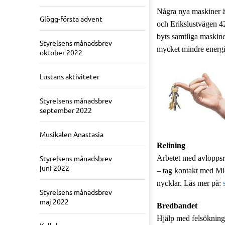
Några nya maskiner är
Glögg-första advent
och Erikslustvägen 42
byts samtliga maskine
Styrelsens månadsbrev
mycket mindre energi 
oktober 2022
Lustans aktiviteter
Styrelsens månadsbrev
september 2022
Musikalen Anastasia
Relining
Styrelsens månadsbrev
Arbetet med avloppsre
juni 2022
– tag kontakt med M
nycklar. Läs mer på:
Styrelsens månadsbrev
maj 2022
Bredbandet
Hjälp med felsökning