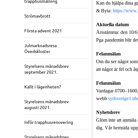
trapphusmålning
Kan du hjälpa dina gr
& Byta:
https://www.
Strömavbrott
Aktuella datum
Första advent 2021
Årsstämma: den 10/6 
Pga pandemin blir det 
Julmarknadsresa
Övedskloster
Felanmälan
Om du ser något som ä
Styrelsens månadsbrev
att något är fel och å
september 2021.
Felanmälan
Kallt i lägenheten?
Vardagar 0700–1600, 
webb
sydsverige1.ti
Styrelsens månadsbrev
augusti 2021
Nyhetsbrev
Glöm inte att anmäla 
Inför trapphusrenovering
dig. Vår hemsida upp
Styrelsens månadsbrev