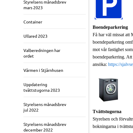
Styrelsens månadsbrev
mars 2023
Container
Boendeparkering
Få har väl missat at
Ullared 2023
boendeparkering omfat
mot vår fastighet som
Valberedningen har
ordet
boendeparkering. Att 
ansöka:
https://sjalv
Värmen i Stjärnhusen
Uppdatering
tvättstugorna 2023
Styrelsens månadsbrev
jul 2022
Tvättstugorna
Styrelsen och förvaltn
Styrelsens månadsbrev
bokningarna i tvättstu
december 2022