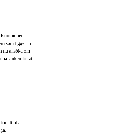
21. Kommunens
dem som ligger in
dan nu ansöka om
 på länken för att
ör att bl a
iga.