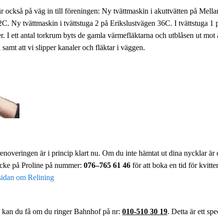
 också på väg in till föreningen: Ny tvättmaskin i akuttvätten på Mel
C. Ny tvättmaskin i tvättstuga 2 på Erikslustvägen 36C. I tvättstuga 1
r. I ett antal torkrum byts de gamla värmefläktarna och utblåsen ut mot 
samt att vi slipper kanaler och fläktar i väggen.
noveringen är i princip klart nu. Om du inte hämtat ut dina nycklar är d
icke på Proline på nummer:
076–765 61 46
för att boka en tid för kvitte
sidan om Relining
 kan du få om du ringer Bahnhof på nr:
010-510 30 19
. Detta är ett s