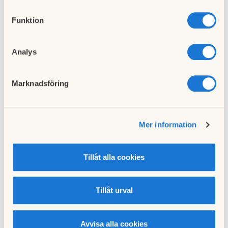
Med vänliga hälsningar,
Styrelsen
Funktion
Till nyhetslistan
Analys
Publicerad:
2019-06-25
Senast uppdaterad:
2019-06-25
Marknadsföring
Mer information
Föregående nyhet
Nästa nyhet
Stämman
Rökning i föreningen
21 maj 2019
15 juli 2019
Tillåt alla cookies
Tillåt urval
Avvisa alla cookies