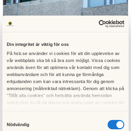
Din integritet är viktig för oss
På hsb.se använder vi cookies för att din upplevelse av
vår webbplats ska bli så bra som möjligt. Vissa cookies
används även för att optimera vår kontakt med dig som
webbanvändare och för att kunna ge förmånliga
erbjudanden som kan vara intressanta för dig genom
annonsering (målinriktad nätreklam). Genom att klicka på
Idag har vi skapat en enskild flik på hemsidan som har målet
"Tillåt alla cookies" och fortsätta använda hemsidan
att förbereda och informera er inför den rådande
samtycker du till att dessa och andra typer av cookies för
balkongrenoveringen och den extrastämma som kommer
t.ex. analys används. Eftersom vi respekterar din
att hållas. Ni hittar information under fliken
integritet kan du välja att inte tillåta vissa typer av
Samtyckesval
"Balkongprojektet" i ovanstående meny.
cookies och välja att endast tillåta ett urval.
Nödvändig