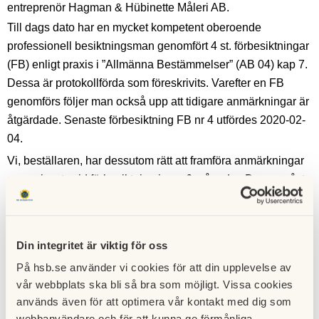
entreprenör Hagman & Hübinette Måleri AB.
Till dags dato har en mycket kompetent oberoende
professionell besiktningsman genomfört 4 st. förbesiktningar
(FB) enligt praxis i ”Allmänna Bestämmelser” (AB 04) kap 7.
Dessa är protokollförda som föreskrivits. Varefter en FB
genomförs följer man också upp att tidigare anmärkningar är
åtgärdade. Senaste förbesiktning FB nr 4 utfördes 2020-02-
04.
Vi, beställaren, har dessutom rätt att framföra anmärkningar
som missats vid förbesiktning inom 6 månader. Dessa måste
entreprenören också åtgärda så länge det inte är tveksamt
om skada uppkommit efter en FB eller inte anses som ett fel
av besiktningsman
Din integritet är viktig för oss
Allt tyder på att entreprenören utför arbeten enligt de
På hsb.se använder vi cookies för att din upplevelse av
överenskommelser som finns i avtal mellan parterna. Till
vår webbplats ska bli så bra som möjligt. Vissa cookies
dessa finns exakta beskrivningar över de behandlingar som
används även för att optimera vår kontakt med dig som
ska utföras allt enligt ”Allmän material och arbetsbeskrivning
webbanvändare och för att kunna ge förmånliga