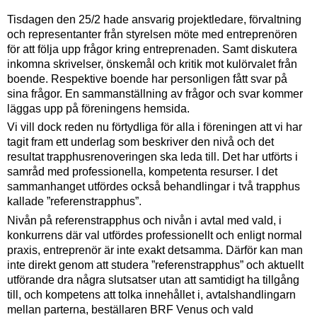
Tisdagen den 25/2 hade ansvarig projektledare, förvaltning
och representanter från styrelsen möte med entreprenören
för att följa upp frågor kring entreprenaden. Samt diskutera
inkomna skrivelser, önskemål och kritik mot kulörvalet från
boende. Respektive boende har personligen fått svar på
sina frågor. En sammanställning av frågor och svar kommer
läggas upp på föreningens hemsida.
Vi vill dock reden nu förtydliga för alla i föreningen att vi har
tagit fram ett underlag som beskriver den nivå och det
resultat trapphusrenoveringen ska leda till. Det har utförts i
samråd med professionella, kompetenta resurser. I det
sammanhanget utfördes också behandlingar i två trapphus
kallade ”referenstrapphus”.
Nivån på referenstrapphus och nivån i avtal med vald, i
konkurrens där val utfördes professionellt och enligt normal
praxis, entreprenör är inte exakt detsamma. Därför kan man
inte direkt genom att studera ”referenstrapphus” och aktuellt
utförande dra några slutsatser utan att samtidigt ha tillgång
till, och kompetens att tolka innehållet i, avtalshandlingarn
mellan parterna, beställaren BRF Venus och vald