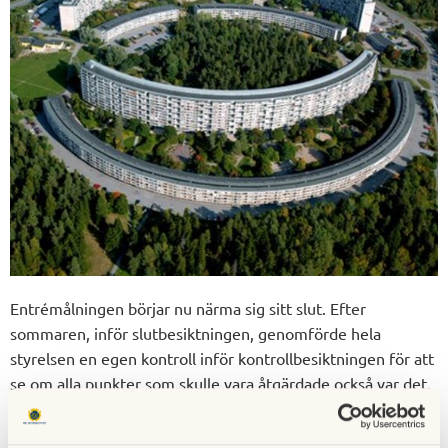
Entrémålningen börjar nu närma sig sitt slut. Efter
sommaren, inför slutbesiktningen, genomförde hela
styrelsen en egen kontroll inför kontrollbesiktningen för att
se om alla punkter som skulle vara åtgärdade också var det.
Eftersom vi i styrelsen inte var nöjda med vad vi såg
återtogs arbete med att åtgärda punkter som inte varit