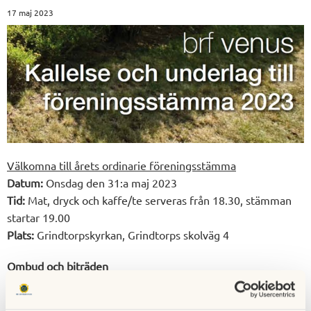
17 maj 2023
Välkomna till årets ordinarie föreningsstämma
Datum:
Onsdag den 31:a maj 2023
Tid:
Mat, dryck och kaffe/te serveras från 18.30, stämman
startar 19.00
Plats:
Grindtorpskyrkan, Grindtorps skolväg 4
Ombud och biträden
En medlems rätt vid ordinarie stämma utövas av
medlemmen personligen eller den som enligt lag eller