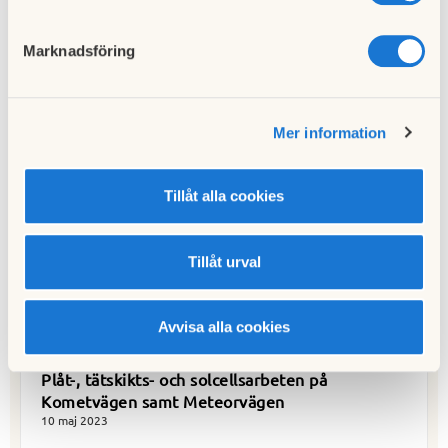
Hämta
Kallelse 2023.pdf
Marknadsföring
HSB brf Venus - Förslag Normalstadgar
Hämta
2023.pdf
Hämta
Brf Venus, Årsredovisning 2022_signerad.pdf
Mer information
Till nyhetslistan
Tillåt alla cookies
Publicerad:
2023-05-17
Senast uppdaterad:
2023-05-17
Tillåt urval
Avvisa alla cookies
Föregående nyhet
Plåt-, tätskikts- och solcellsarbeten på
Kometvägen samt Meteorvägen
10 maj 2023