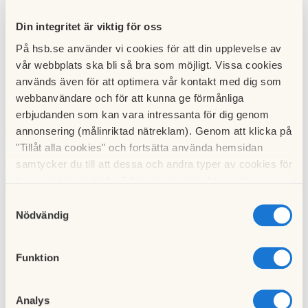
genom ombud är medlemmens ställföreträdare. Ombud ska
ha skriftligt fullmakt i original. Fullmakten gäller i högst ett
Din integritet är viktig för oss
år från utfärdandet.
På hsb.se använder vi cookies för att din upplevelse av
vår webbplats ska bli så bra som möjligt. Vissa cookies
Ombud får bara företräda en medlem.
används även för att optimera vår kontakt med dig som
webbanvändare och för att kunna ge förmånliga
Medlem får på ordinarie stämma medföra högst ett biträde.
erbjudanden som kan vara intressanta för dig genom
Endast annan medlem eller medlemmens make/maka,
annonsering (målinriktad nätreklam). Genom att klicka på
registrerad partner, sambo, förälder, syskon eller barn får
"Tillåt alla cookies" och fortsätta använda hemsidan
vara ombud eller biträde.
samtycker du till att dessa och andra typer av cookies för
t.ex. analys används. Eftersom vi respekterar din
Fullmakt
integritet kan du välja att inte tillåta vissa typer av
Samtyckesval
Finns att hämta på här på hemsida.
cookies och välja att endast tillåta ett urval.
Nödvändig
Sök upp ordet ”fullmakt” i sökfältet.
Välkomna önskar styrelsen!
Funktion
Analys