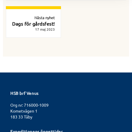
Nästa nyhet
Dags för gårdsfest!
17 maj 2023
HSB brf Venus
Org nr: 716000-1009
Kometvägen 1
183 33 Täby
Expeditionens öppettider