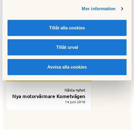
Publicerad:
2018-06-14
Mer information
Senast uppdaterad:
2018-06-19
Tillåt alla cookies
Tillåt urval
Föregående nyhet
Värmeböljan
05 juni 2018
Avvisa alla cookies
Nästa nyhet
Nya motorvärmare Kometvägen
14 juni 2018