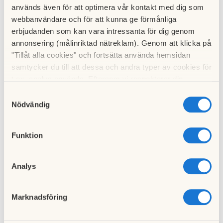
används även för att optimera vår kontakt med dig som
renoveringen, men vi ber er att iaktta försiktighet under
webbanvändare och för att kunna ge förmånliga
ommålningen.
erbjudanden som kan vara intressanta för dig genom
annonsering (målinriktad nätreklam). Genom att klicka på
Dessa två entréer kommer sedan att stå som referens till
"Tillåt alla cookies" och fortsätta använda hemsidan
det fortsatta renoveringsarbetet för samtliga i föreningen.
samtycker du till att dessa och andra typer av cookies för
t.ex. analys används. Eftersom vi respekterar din
Vid frågor, vänligen kontakta nedanstående:
integritet kan du välja att inte tillåta vissa typer av
Samtyckesval
cookies och välja att endast tillåta ett urval.
Fastighetsvärd Ursula Starby: 070- 754 66 04
Nödvändig
HSB Stockholm: 010- 442 11 00
Funktion
Bakkers AB (entreprenad): 070- 922 75 95
Analys
Marknadsföring
Till nyhetslistan