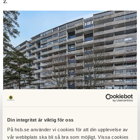
2.
Den 18 juni är planerad start för dessa två entréer och
arbetet förväntas pågå i ca 20 arbetsdagar.
Din integritet är viktig för oss
På hsb.se använder vi cookies för att din upplevelse av
Arbetet innebär en del rivningsarbete som avslutas med en
vår webbplats ska bli så bra som möjligt. Vissa cookies
ommålning. Utrymmena går att använda under hela