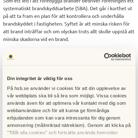
Som ett led i att förebygga bränder bedriver föreningen ett
systematiskt brandskyddsarbete (SBA). Det går i korthet ut
på att ta fram en plan för att kontrollera och underhålla
brandskyddet i fastigheten. Syftet är att minska risken för
att brand inträffar och om olyckan trots allt skulle uppstå att
minska skadorna vid en brand.
Som boende i fastigheten ansvarar du för brandskyddet i
din lägenhet. Därför ber vi dig att läsa och ta del av
informationen i detta brev.
Din integritet är viktig för oss
Förebygg brand hemma - checklista
På hsb.se använder vi cookies för att din upplevelse av
• Rök aldrig i sängen. Det är den vanligaste orsaken till
vår webbplats ska bli så bra som möjligt. Vissa cookies
dödsbränder.
används även för att optimera vår kontakt med dig som
• Stanna hemma när tvättmaskinen, diskmaskinen eller
webbanvändare och för att kunna ge förmånliga
torktumlaren är igång.
erbjudanden som kan vara intressanta för dig genom
• Täck inte över elektriska element.
annonsering (målinriktad nätreklam). Genom att klicka på
• Lämna inte spisen på utan uppsikt
"Tillåt alla cookies" och fortsätta använda hemsidan
• Se till att lampor/spotlights inte är nära något brännbart