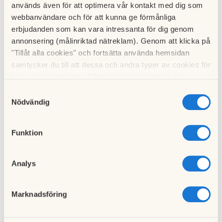
används även för att optimera vår kontakt med dig som
webbanvändare och för att kunna ge förmånliga
erbjudanden som kan vara intressanta för dig genom
annonsering (målinriktad nätreklam). Genom att klicka på
"Tillåt alla cookies" och fortsätta använda hemsidan
samtycker du till att dessa och andra typer av cookies för
Nu är föreningens hjärtstartare installerad utanför porten
t.ex. analys används. Eftersom vi respekterar din
vid Kometvägen 11. Den är tillgänglig för alla om olyckan är
integritet kan du välja att inte tillåta vissa typer av
Samtyckesval
framme!
cookies och välja att endast tillåta ett urval.
Nödvändig
När du öppnar luckan till hjärtstarten talar den om vad du
skall göra från en högtalarfunktion.
Funktion
Hälsningar,
Analys
Styrelsen
Marknadsföring
Till nyhetslistan