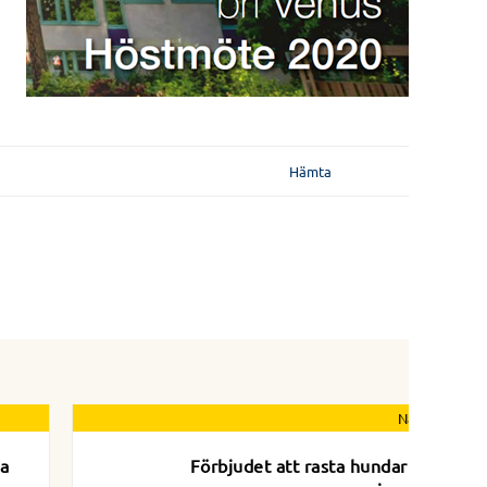
Hämta
Nästa nyhet
na
Förbjudet att rasta hundar på vår