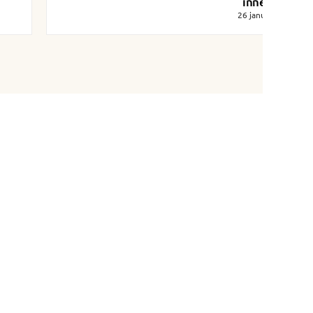
innergård!
26 januari 2021