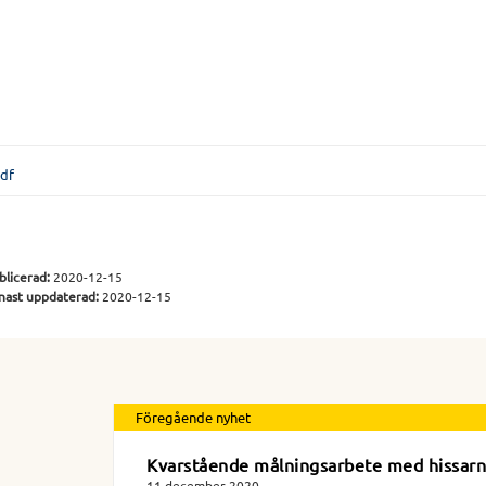
df
blicerad:
2020-12-15
nast uppdaterad:
2020-12-15
Föregående nyhet
Kvarstående målningsarbete med hissar
11 december 2020