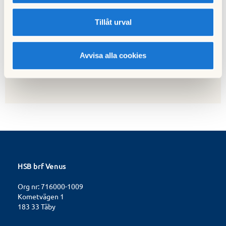
Tillåt urval
Nästa nyhet
Ny hissentreprenör, Trygga Hiss, tar över drift
och skötsel från den 11 juni
Avvisa alla cookies
05 juni 2020
HSB brf Venus
Org nr: 716000-1009
Kometvägen 1
183 33 Täby