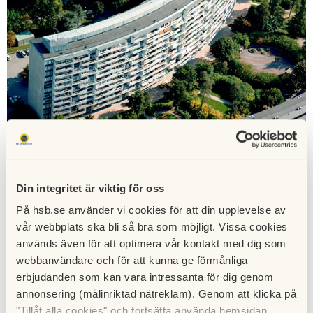
Din integritet är viktig för oss
På hsb.se använder vi cookies för att din upplevelse av
Inför årets föreningsstämma mottog föreningen 3 st
vår webbplats ska bli så bra som möjligt. Vissa cookies
motioner.
används även för att optimera vår kontakt med dig som
webbanvändare och för att kunna ge förmånliga
Förutom att de även finns med i kallelsen som är boende
erbjudanden som kan vara intressanta för dig genom
tillhanda i vecka 24 tillsammans med poströstningen som
annonsering (målinriktad nätreklam). Genom att klicka på
sker då vi följer det regelverk regeringen beslutat om kring
"Tillåt alla cookies" och fortsätta använda hemsidan