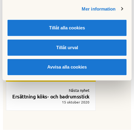
Till nyhetslistan
Mer information
Tillåt alla cookies
Föregående nyhet
Tillåt urval
Skadegörelse och våra möjligheter att använda
inpasseringssystemets information
30 september 2020
Avvisa alla cookies
Nästa nyhet
Ersättning köks- och badrumsstick
15 oktober 2020