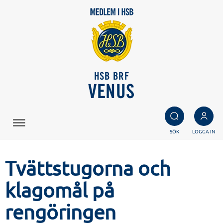
HSB BRF
VENUS
SÖK
LOGGA IN
Tvättstugorna och
klagomål på
rengöringen