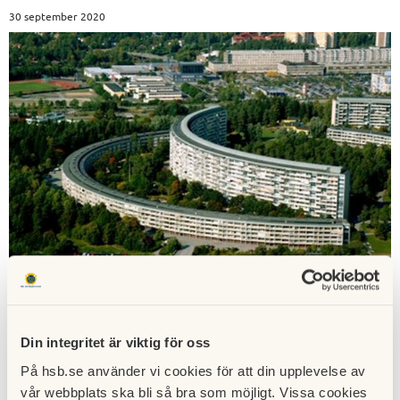
30 september 2020
Styrelsen har under 2020 fått in totalt två klagomål till på
bristande städning. Med tanke på att det finns 27
Din integritet är viktig för oss
tvättstugor i föreningen och många tvättider på per dag
På hsb.se använder vi cookies för att din upplevelse av
upplever styrelsen att detta är ett bra betyg i en så pass
vår webbplats ska bli så bra som möjligt. Vissa cookies