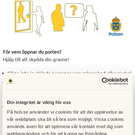
För vem öppnar du porten?
Hjälp till att skydda din granne!
Släpp inte in okända personer som saknar kod eller nyckel
Stäng porten
Se till att porten går igen efter dig så att obehöriga
personer inte kan komma in.
Din integritet är viktig för oss
Prata gärna med okänd som vill komma in eller vistas i
På hsb.se använder vi cookies för att din upplevelse av
trapphuset
vår webbplats ska bli så bra som möjligt. Vissa cookies
Var nyfiken och fråga till exempel
används även för att optimera vår kontakt med dig som
”vem ska du hälsa på?”.
webbanvändare och för att kunna ge förmånliga