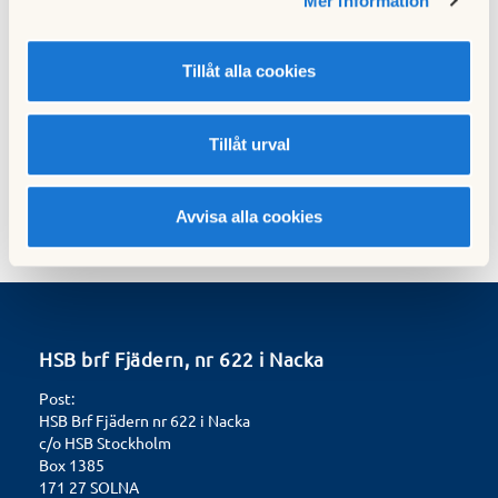
Mer information
Nästa nyhet
Tillåt alla cookies
Vänlig påminnelse om att ta bort lösa föremål i
trapphus och entréer
26 mars 2025
Tillåt urval
Avvisa alla cookies
HSB brf Fjädern, nr 622 i Nacka
Post:
HSB Brf Fjädern nr 622 i Nacka
c/o HSB Stockholm
Box 1385
171 27 SOLNA