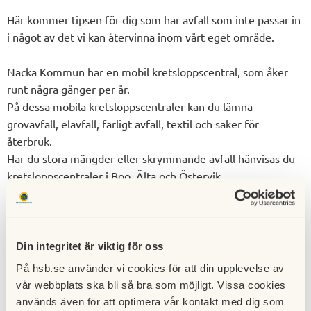
Här kommer tipsen för dig som har avfall som inte passar in
i något av det vi kan återvinna inom vårt eget område.
Nacka Kommun har en mobil kretsloppscentral, som åker
runt några gånger per år.
På dessa mobila kretsloppscentraler kan du lämna
grovavfall, elavfall, farligt avfall, textil och saker för
återbruk.
Har du stora mängder eller skrymmande avfall hänvisas du
kretsloppscentraler i Boo, Älta och Östervik.
Tid: 15/2 & 5/4 kl 15:00-16:00
Plats: Vändplan vid Fyrspannsvägen
Följ länken för mer information, via deras QR-kod kan du
även anmäla intresse för att få påminnelse om när den
Din integritet är viktig för oss
kommer nästa gång!
På hsb.se använder vi cookies för att din upplevelse av
Turlista mobil kretsloppscentral
vår webbplats ska bli så bra som möjligt. Vissa cookies
används även för att optimera vår kontakt med dig som