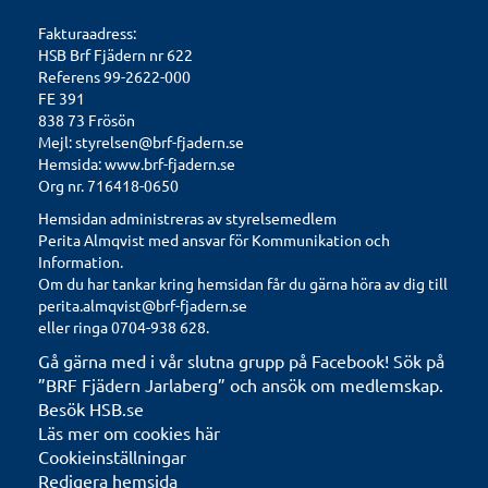
Fakturaadress:
HSB Brf Fjädern nr 622
Referens 99-2622-000
FE 391
838 73 Frösön
Mejl:
styrelsen@brf-fjadern.se
Hemsida:
www.brf-fjadern.se
Org nr. 716418-0650
Hemsidan administreras av styrelsemedlem
Perita Almqvist med ansvar för Kommunikation och
Information.
Om du har tankar kring hemsidan får du gärna höra av dig till
perita.almqvist@brf-fjadern.se
eller ringa 0704-938 628.
Gå gärna med i vår slutna grupp på Facebook! Sök på
”BRF Fjädern Jarlaberg” och ansök om medlemskap.
Besök HSB.se
Läs mer om cookies här
Cookieinställningar
Redigera hemsida