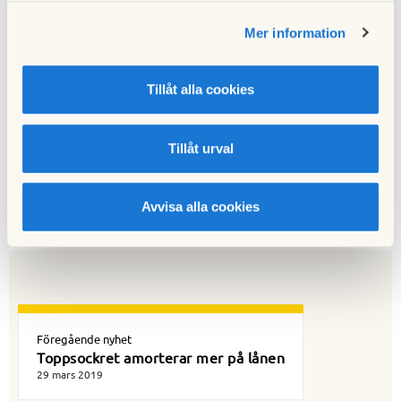
souterrängförråd och cykelförråd, från 1 oktober 2019.
Mer information
Parkeringsplatser med och utan el samt garage höjs med 100 kr per
månad, souterrängförråd med 50 kr per månad och cykelförråd med
100 kr per år. Ny månadshyra blir 250 kr för parkering utan el, 350 kr
Tillåt alla cookies
med el, 450 kr i garage för MC, 300 kr för souterrängförråd samt 600
kr i årshyra för cykelförråd. I samband med denna översyn så införs en
Tillåt urval
årlig hyreshöjning med 2,5 % from 1 september 2020.
Till nyhetslistan
Avvisa alla cookies
Sidansvarig:
Thomas Bäcklin
Föregående nyhet
Toppsockret amorterar mer på lånen
29 mars 2019